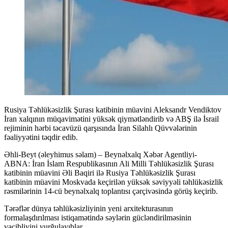
Rusiya Təhlükəsizlik Şurası katibinin müavini Aleksandr Vendiktov
İran xalqının müqavimətini yüksək qiymətləndirib və ABŞ ilə İsrail
rejiminin hərbi təcavüzü qarşısında İran Silahlı Qüvvələrinin
fəaliyyətini təqdir edib.
Əhli-Beyt (əleyhimus səlam) – Beynəlxalq Xəbər Agentliyi-
ABNA: İran İslam Respublikasının Ali Milli Təhlükəsizlik Şurası
katibinin müavini Əli Baqiri ilə Rusiya Təhlükəsizlik Şurası
katibinin müavini Moskvada keçirilən yüksək səviyyəli təhlükəsizlik
rəsmilərinin 14-cü beynəlxalq toplantısı çərçivəsində görüş keçirib.
Tərəflər dünya təhlükəsizliyinin yeni arxitekturasının
formalaşdırılması istiqamətində səylərin gücləndirilməsinin
vacibliyini vurğulayıblar.