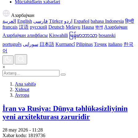
Müctəhidlərin xəbərləri
Азәрбајҹан
العربية
English
فارسی
Türkçe
اردو
Español
bahasa Indonesia
हिन्दी
français
汉语
русский
Deutsch
Melayu
Hausa
বাংলা
Азәрбајҹан
Азәрбајҹан әлифбасы
Kiswahili
မြန်မာဘာသာ
bosanski
português
سورانی
日本語
Kurmancî
Pilipinas
Тоҷик
italiano
한국
어
×
Ana səhifə
Xidmət
Avropa
İran və Rusiya: Dünya təhlükəsizliyinin
yeni arxitekturası zəruridir
28 may 2026 - 11:28
Xəbər kodu: 1819736