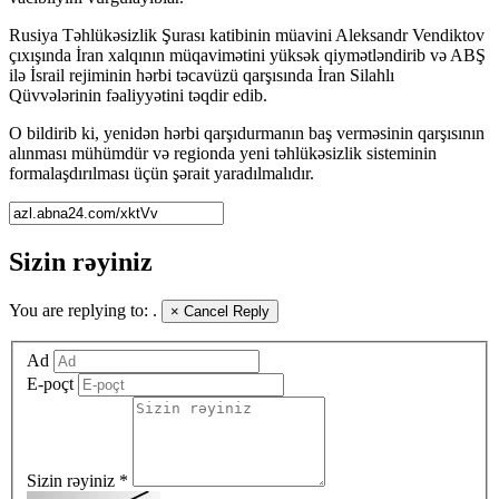
Rusiya Təhlükəsizlik Şurası katibinin müavini Aleksandr Vendiktov
çıxışında İran xalqının müqavimətini yüksək qiymətləndirib və ABŞ
ilə İsrail rejiminin hərbi təcavüzü qarşısında İran Silahlı
Qüvvələrinin fəaliyyətini təqdir edib.
O bildirib ki, yenidən hərbi qarşıdurmanın baş verməsinin qarşısının
alınması mühümdür və regionda yeni təhlükəsizlik sisteminin
formalaşdırılması üçün şərait yaradılmalıdır.
Sizin rəyiniz
You are replying to:
.
×
Cancel Reply
Ad
E-poçt
Sizin rəyiniz *