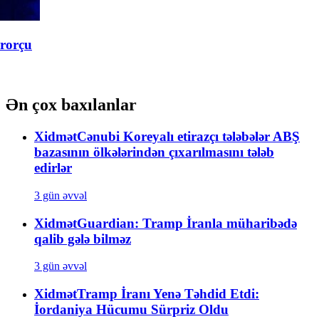
Ən çox baxılanlar
Xidmət
Cənubi Koreyalı etirazçı tələbələr ABŞ
bazasının ölkələrindən çıxarılmasını tələb
edirlər
3 gün əvvəl
Xidmət
Guardian: Tramp İranla müharibədə
qalib gələ bilməz
3 gün əvvəl
Xidmət
Tramp İranı Yenə Təhdid Etdi:
İordaniya Hücumu Sürpriz Oldu