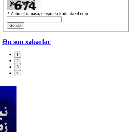
*
Zəhmət olmasa, qarşıdakı kodu daxil edin
Göndər
Ən son xəbərlər
1
2
3
4