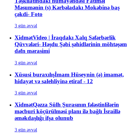
Təşkilatındakı nümayəndəsi Fatiməi
Məsumənin (s) Kərbəladakı Mokəbinə baş
çəkdi- Foto
3 gün əvvəl
Xidmət
Video | İraqdakı Xalq Səfərbərlik
Qüvvələri- Həşdu Şəbi şəhidlərinin möhtəşəm
dəfn mərasimi
3 gün əvvəl
Xüsusi buraxılış
İmam Hüseynin (ə) imamət,
hidayət və salehliyinə etiraf - 12
3 gün əvvəl
Xidmət
Qəzza Sülh Şurasının fələstinlilərin
məcburi köçürülməsi planı ilə bağlı İsraillə
əməkdaşlığı ifşa olunub
3 gün əvvəl