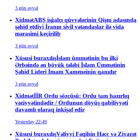
3 gün əvvəl
Xidmət
ABŞ işğalçı qüvvələrinin Qişm adasında
şəhid etdiyi İranın sivil vətəndaşlar ilə vida
mərasimi keçirilib
3 gün əvvəl
Xüsusi buraxılış
İslam ümmətinin bu ilki
Ərbəində ən böyük tələbi İslam Ümmətinin
Şəhid Lideri İmam Xameneinin qanıdır
3 gün əvvəl
Xidmət
İİR Ordu sözçüsü: Ordu tam hazırlıq
vəziyyətindədir / Ordunun döyüş qabiliyyəti
davamlı olaraq inkişaf edir
Yesterday 22:49
Xüsusi buraxılış
Vəliyyi Fəqihin Həcc və Ziyarət