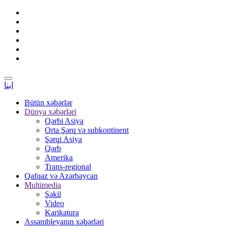
ابنا
Bütün xəbərlər
Dünya xəbərləri
Qərbi Asiya
Orta Şərq və subkontinent
Şərqi Asiya
Qərb
Amerika
Trans-regional
Qafqaz və Azərbaycan
Multimedia
Şəkil
Video
Karikatura
Assambleyanın xəbərləri