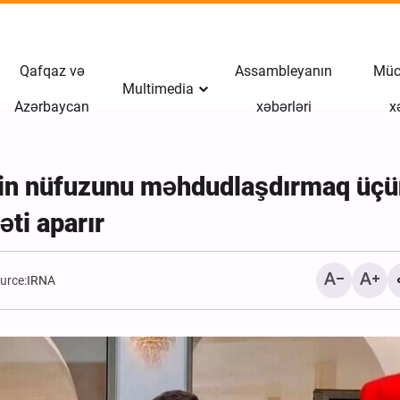
Qafqaz və
Assambleyanın
Müct
Multimedia
Azərbaycan
xəbərləri
x
ailin nüfuzunu məhdudlaşdırmaq üç
əti aparır
urce:
IRNA
İranın Tamerçin sərhədindən geri
Kərbəla Ərbəin ərəfəsind
qayıdan Ərbəin zəvvarları \ Foto
Xəbər
Xəbər