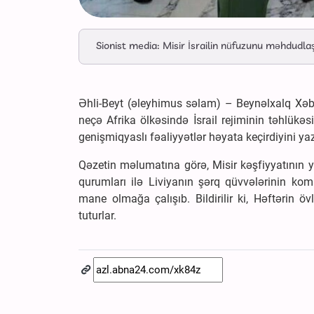
Sionist media: Misir İsrailin nüfuzunu məhdudla
Əhli-Beyt (əleyhimus səlam) – Beynəlxalq Xəbər
neçə Afrika ölkəsində İsrail rejiminin təhlük
genişmiqyaslı fəaliyyətlər həyata keçirdiyini yaz
Qəzetin məlumatına görə, Misir kəşfiyyatının yü
qurumları ilə Liviyanın şərq qüvvələrinin kom
mane olmağa çalışıb. Bildirilir ki, Həftərin ö
tuturlar.