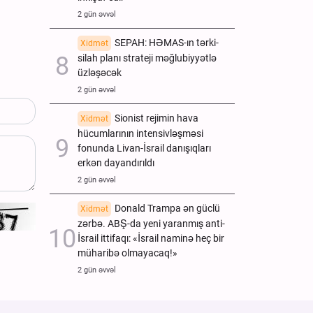
2 gün əvvəl
SEPAH: HƏMAS-ın tərki-
Xidmət
silah planı strateji məğlubiyyətlə
üzləşəcək
2 gün əvvəl
Sionist rejimin hava
Xidmət
hücumlarının intensivləşməsi
fonunda Livan-İsrail danışıqları
erkən dayandırıldı
2 gün əvvəl
Donald Trampa ən güclü
Xidmət
zərbə. ABŞ-da yeni yaranmış anti-
İsrail ittifaqı: «İsrail naminə heç bir
müharibə olmayacaq!»
2 gün əvvəl