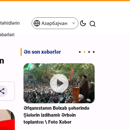
əhidlərin
Азәрбајҹан
əbərləri
Ən son xəbərlər
ün
ə \ Foto
Əfqanıstanın Bəlxab şəhərində
Gilan əyaləti
Şiələrin izdihamlı Ərbəin
Cəlaləddin Əş
toplantısı \ Foto Xəbər
ziyarətgahın
Ərbəin Mərasi