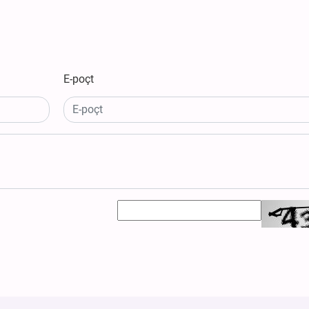
E-poçt