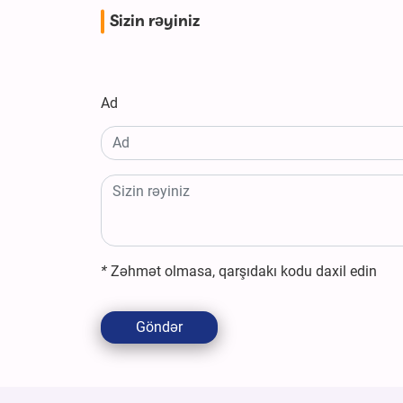
Sizin rəyiniz
Ad
*
Zəhmət olmasa, qarşıdakı kodu daxil edin
Göndər