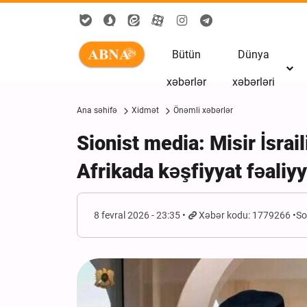
Bütün
Dünya
xəbərlər
xəbərləri
Ana səhifə
Xidmət
Önəmli xəbərlər
Sionist media: Misir İsr
Afrikada kəşfiyyat fəaliyy
8 fevral 2026 - 23:35
Xəbər kodu: 1779266
So