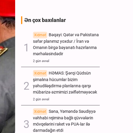
Ən çox baxılanlar
Bəqayi: Qətər və Pakistana
Xidmət
səfər planımız yoxdur / İran və
Omanın birgə bəyanatı hazırlanma
mərhələsindədir
2 gün əvvəl
HƏMAS: Şərqi Qüdsün
Xidmət
şimalına hücumlar bizim
yəhudiləşdirmə planlarına qarşı
mübarizə əzmimizi zəiflətməyəcək
2 gün əvvəl
Səna, Yəməndə Səudiyyə
Xidmət
vəhhabi rejiminə bağlı qüvvələrin
mövqelərini raket və PUA-lar ilə
darmadağın etdi