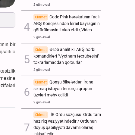
2 gün əvvəl
Code Pink hərəkatının fəalı
Xidmət
ABŞ Konqresindən İsrail bayrağının
götürülməsini tələb etdi \ Video
2 gün əvvəl
ının bir
Ərəb analitiki: ABŞ hərbi
Xidmət
qsədilə
komandirləri "Vyetnam təcrübəsini"
təkrarlamaqdan qorxurlar
2 gün əvvəl
kəsizlik
nməsinə
Qonşu ölkələrdən İrana
Xidmət
zifələri
sızmaq istəyən terrorçu qrupun
üzvləri məhv edildi
2 gün əvvəl
İİR Ordu sözçüsü: Ordu tam
Xidmət
hazırlıq vəziyyətindədir / Ordunun
döyüş qabiliyyəti davamlı olaraq
inkişaf edir