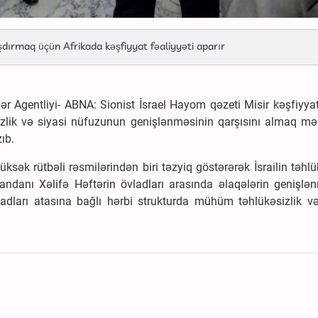
şdırmaq üçün Afrikada kəşfiyyat fəaliyyəti aparır
 Agentliyi- ABNA: Sionist İsrael Hayom qəzeti Misir kəşfiyyat
əsizlik və siyasi nüfuzunun genişlənməsinin qarşısını almaq mə
ıb.
ksək rütbəli rəsmilərindən biri təzyiq göstərərək İsrailin təhlü
andanı Xəlifə Həftərin övladları arasında əlaqələrin genişlə
vladları atasına bağlı hərbi strukturda mühüm təhlükəsizlik və