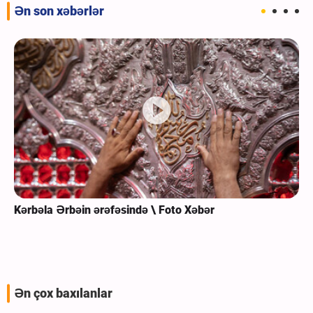
Ən son xəbərlər
Kərbəla Ərbəin ərəfəsində \ Foto Xəbər
Ən çox baxılanlar