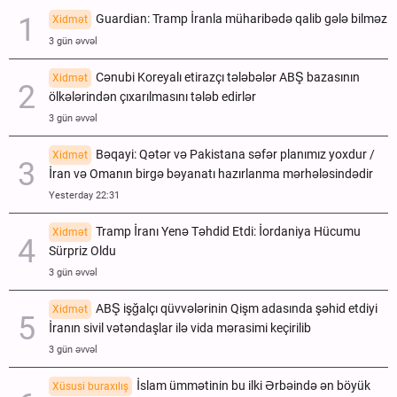
Guardian: Tramp İranla müharibədə qalib gələ bilməz
Xidmət
3 gün əvvəl
Cənubi Koreyalı etirazçı tələbələr ABŞ bazasının
Xidmət
ölkələrindən çıxarılmasını tələb edirlər
3 gün əvvəl
Bəqayi: Qətər və Pakistana səfər planımız yoxdur /
Xidmət
İran və Omanın birgə bəyanatı hazırlanma mərhələsindədir
Yesterday 22:31
Tramp İranı Yenə Təhdid Etdi: İordaniya Hücumu
Xidmət
Sürpriz Oldu
3 gün əvvəl
ABŞ işğalçı qüvvələrinin Qişm adasında şəhid etdiyi
Xidmət
İranın sivil vətəndaşlar ilə vida mərasimi keçirilib
3 gün əvvəl
İslam ümmətinin bu ilki Ərbəində ən böyük
Xüsusi buraxılış