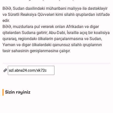
BƏƏ, Sudan daxilindəki müharibəni maliyyə ilə dəstəkləyir
və Sürətli Reaksiya Qüvvələri kimi silahlı qruplardan istifadə
edir.
BƏƏ, muzdurlara pul verərək onları Afrikadan və digər
qitələrdən Sudana gətirir; Abu-Dabi, İsraillə açıq bir koalisiya
quraraq, regiondakı ölkələrin parçalanmasına və Sudan,
Yəmən və digər ölkələrdəki qanunsuz silahlı qruplarının
təsir sahəsinin genişlənməsinə çalışır.
Sizin rəyiniz