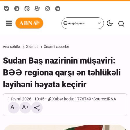
Азәрбајҹан
Ana səhifə
Xidmət
Önəmli xəbərlər
Sudan Baş nazirinin müşaviri:
BƏƏ regiona qarşı ən təhlükəli
layihəni həyata keçirir
1 fevral 2026 - 10:45
Xəbər kodu: 1776749
Source:
IRNA