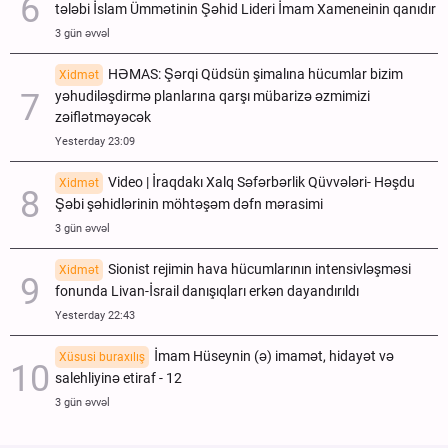
tələbi İslam Ümmətinin Şəhid Lideri İmam Xameneinin qanıdır
3 gün əvvəl
HƏMAS: Şərqi Qüdsün şimalına hücumlar bizim
Xidmət
yəhudiləşdirmə planlarına qarşı mübarizə əzmimizi
zəiflətməyəcək
Yesterday 23:09
Video | İraqdakı Xalq Səfərbərlik Qüvvələri- Həşdu
Xidmət
Şəbi şəhidlərinin möhtəşəm dəfn mərasimi
3 gün əvvəl
Sionist rejimin hava hücumlarının intensivləşməsi
Xidmət
fonunda Livan-İsrail danışıqları erkən dayandırıldı
Yesterday 22:43
İmam Hüseynin (ə) imamət, hidayət və
Xüsusi buraxılış
salehliyinə etiraf - 12
3 gün əvvəl