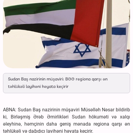
Sudan Baş nazirinin müşaviri: BƏƏ regiona qarşı ən
təhlükəli layihəni həyata keçirir
ABNA: Sudan Baş nazirinin müşaviri Müsəlləh Nəsar bildirib
ki, Birləşmiş Ərəb Əmirlikləri Sudan hökuməti və xalqı
əleyhinə, həmçinin daha geniş mənada regiona qarşı ən
təhlükəli və dağıdıcı layihəni həyata keçirir.