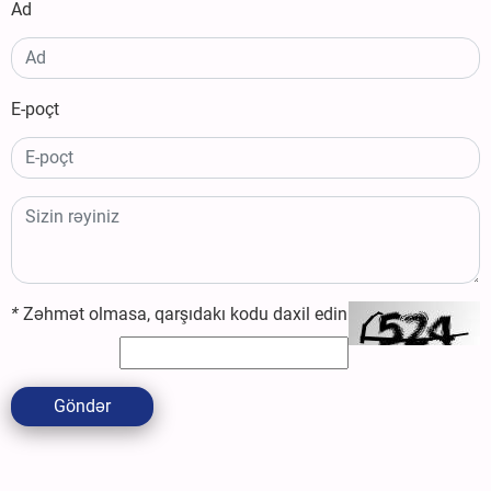
Ad
E-poçt
*
Zəhmət olmasa, qarşıdakı kodu daxil edin
Göndər