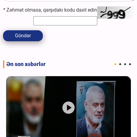
*
Zəhmət olmasa, qarşıdakı kodu daxil edin
Göndər
Ən son xəbərlər