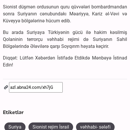
Sionist düşmən ordusunun quru qüvvələri bombardmandan
sonra Suriyanın cənubundakı Məariyyə, Kariz əl-Vəvi və
Küveyyə bölgələrinə hücum edib.
Bu arada Suriyaya Türkiyənin gücü ilə hakim kəsilmiş
Qolaninin terrorçu vəhhabi rejimi də Suriyanın Sahil
Bölgələrində Ələvilərə qarşı Soyqırım həyata keçirir.
Diqqət: Lütfən Xəbərdən İstifadə Etdikdə Mənbəyə İstinad
Edin!
Etiketlər
Suriya
Sionist rejim İsrail
vəhhabi- sələfi