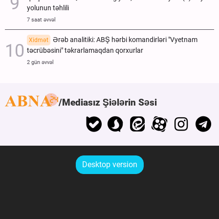
yolunun təhlili
7 saat əvvəl
Ərəb analitiki: ABŞ hərbi komandirləri "Vyetnam
Xidmət
təcrübəsini" təkrarlamaqdan qorxurlar
2 gün əvvəl
Mediasız Şiələrin Səsi
Desktop version