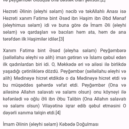
Həzrəti Əlinin (əleyhi səlam) nəcib və təkAllahlı Anası isə
Həzrəti xanım Fatimə bint Əsəd ibn Haşim ibn Əbd Mənaf
(əleyhimus səlam) idi və buna görə də İmam Əli (əleyhi
səlam) və qardaşları və bacıları həm ata, həm də ana
tərəfdən ilk Haşimilər idilər.[3]
Xanım Fatimə bint Əsəd (əleyha səlam) Peyğəmbərə
(səlləllahu əleyhi və alih) iman gətirən və İslamı qəbul edən
ilk qadınlardan biri idi. O, Məkkədə əri və ailəsi ilə birlikdə
yaşadığı çətinliklərə dözdü. Peyğəmbər (səlləllahu əleyhi və
alih) Mədinəyə hicrət etdikdə o da Mədinəyə hicrət etdi və
bu müqəddəs şəhərdə vəfat etdi. Peyğəmbər (Ona və
ailəsinə Allahın salavatı və salamı olsun) onu köynəyi ilə
kəfənlədi və oğlu Əli ibn Əbu Talibin (Ona Allahın salavatı
və salamı olsun) Vilayətinə iqrar edib qəbul etməsini O
dəyərli xanıma təlqin etdi.[4]
İmam Əlinin (əleyhi səlam) Kəbədə Doğulması