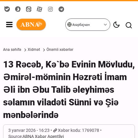
Азәрбајҹан
Ana səhifə
Xidmət
Önəmli xəbərlər
13 Rəcəb, Kə`bə Evinin Mövludu,
Əmirəl-möminin Həzrəti İmam
Əli ibn Əbu Talib əleyhiməs
səlamın viladəti Sünni və Şiə
mənbələrində
3 yanvar 2026 - 16:23
Xəbər kodu: 1769078
Source:
ABNA Xəbər Agentliyi