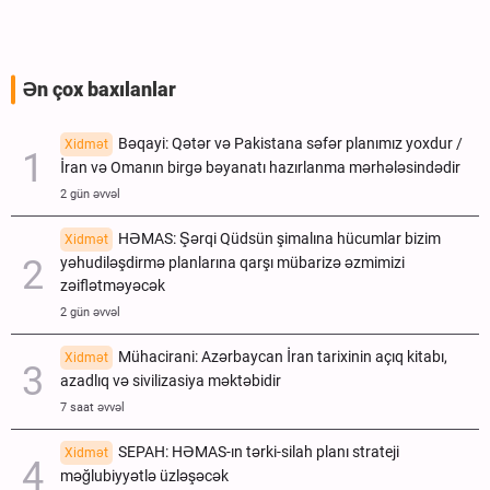
Ən çox baxılanlar
Bəqayi: Qətər və Pakistana səfər planımız yoxdur /
Xidmət
İran və Omanın birgə bəyanatı hazırlanma mərhələsindədir
2 gün əvvəl
HƏMAS: Şərqi Qüdsün şimalına hücumlar bizim
Xidmət
yəhudiləşdirmə planlarına qarşı mübarizə əzmimizi
zəiflətməyəcək
2 gün əvvəl
Mühacirani: Azərbaycan İran tarixinin açıq kitabı,
Xidmət
azadlıq və sivilizasiya məktəbidir
7 saat əvvəl
SEPAH: HƏMAS-ın tərki-silah planı strateji
Xidmət
məğlubiyyətlə üzləşəcək