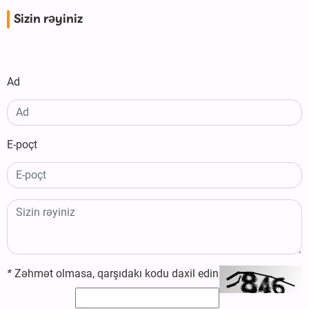
Sizin rəyiniz
Ad
E-poçt
*
Zəhmət olmasa, qarşıdakı kodu daxil edin