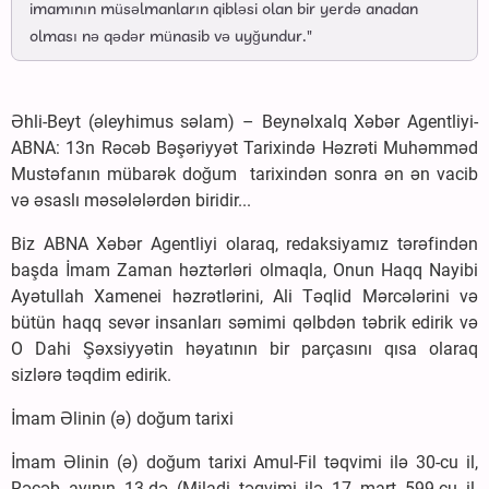
imamının müsəlmanların qibləsi olan bir yerdə anadan
olması nə qədər münasib və uyğundur."
Əhli-Beyt (əleyhimus səlam) – Beynəlxalq Xəbər Agentliyi-
ABNA: 13n Rəcəb Bəşəriyyət Tarixində Həzrəti Muhəmməd
Mustəfanın mübarək doğum tarixindən sonra ən ən vacib
və əsaslı məsələlərdən biridir...
Biz ABNA Xəbər Agentliyi olaraq, redaksiyamız tərəfindən
başda İmam Zaman həztərləri olmaqla, Onun Haqq Nayibi
Ayətullah Xamenei həzrətlərini, Ali Təqlid Mərcələrini və
bütün haqq sevər insanları səmimi qəlbdən təbrik edirik və
O Dahi Şəxsiyyətin həyatının bir parçasını qısa olaraq
sizlərə təqdim edirik.
İmam Əlinin (ə) doğum tarixi
İmam Əlinin (ə) doğum tarixi Amul-Fil təqvimi ilə 30-cu il,
Rəcəb ayının 13-də (Miladi təqvimi ilə 17 mart 599-cu il,