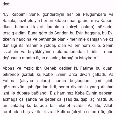
dedi:
“Ey Rəbbim! Sənə, göndərdiyin hər bir Peyğəmbərə və
Rəsula, nazil etdiyin hər bir kitaba iman gətirdim və Kəbəni
tikən babam Həzrət İbrahimin (əleyhissalam) sözlərini
təsdiq etdim. Buna görə də Səndən bu Evin haqqına, bu Evi
tikənin haqqına və bətnimdə olan - mənimlə danışan və öz
danışığı ilə mənimlə yoldaş olan və əminəm ki, o, Sənin
izzətinin və böyüklüyünün əlamətlərindən biridir - onun
doğuşunu mənim üçün asanlaşdırmağını istəyirəm."
Abbas və Yezid ibn Qənəb dedilər ki, Fatimə bu duanı
bitirəndə gördük ki, Kəbə Evinin arxa divarı çatladı. Və
Fatimə (əleyha səlam) həmin boşluqdan içəri girib
gözümüzün qabağından itdi, sonra divardakı yarıq Allahın
izni ilə dübarə bağlandı. Biz hamımız Kəbə Evinin qapısını
açmağa çalışanda nə qədər çalışsaq da, qapı açılmadı. Bu
an anladıq ki, burada bir hikmət vardır. Və Bu, Allah
tərəfindən baş verib. Həzrəti Fatimə (əleyha səlam) üç gün