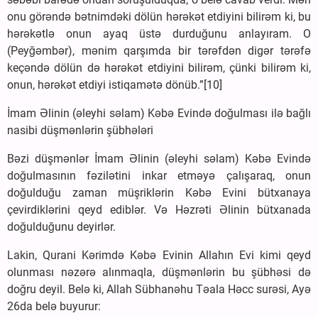
onu görəndə bətnimdəki dölün hərəkət etdiyini bilirəm ki, bu
hərəkətlə onun ayaq üstə durduğunu anlayıram. O
(Peyğəmbər), mənim qarşımda bir tərəfdən digər tərəfə
keçəndə dölün də hərəkət etdiyini bilirəm, çünki bilirəm ki,
onun, hərəkət etdiyi istiqamətə dönüb.”[10]
İmam Əlinin (əleyhi səlam) Kəbə Evində doğulması ilə bağlı
nasibi düşmənlərin şübhələri
Bəzi düşmənlər İmam Əlinin (əleyhi səlam) Kəbə Evində
doğulmasının fəzilətini inkar etməyə çalışaraq, onun
doğulduğu zaman müşriklərin Kəbə Evini bütxanaya
çevirdiklərini qeyd ediblər. Və Həzrəti Əlinin bütxanada
doğulduğunu deyirlər.
Lakin, Qurani Kərimdə Kəbə Evinin Allahın Evi kimi qeyd
olunması nəzərə alınmaqla, düşmənlərin bu şübhəsi də
doğru deyil. Belə ki, Allah Sübhanəhu Təala Həcc surəsi, Ayə
26da belə buyurur: