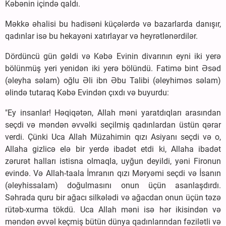
Kəbənin içində qaldı.
Məkkə əhalisi bu hadisəni küçələrdə və bazarlarda danışır,
qadınlar isə bu hekayəni xatırlayar və heyrətlənərdilər.
Dördüncü gün gəldi və Kəbə Evinin divarının eyni iki yerə
bölünmüş yeri yenidən iki yerə bölündü. Fatimə bint Əsəd
(əleyha səlam) oğlu Əli ibn Əbu Talibi (əleyhiməs səlam)
əlində tutaraq Kəbə Evindən çıxdı və buyurdu:
"Ey insanlar! Həqiqətən, Allah məni yaratdıqları arasından
seçdi və məndən əvvəlki seçilmiş qadınlardan üstün qərar
verdi. Çünki Uca Allah Müzahimin qızı Asiyanı seçdi və o,
Allaha gizlicə elə bir yerdə ibadət etdi ki, Allaha ibadət
zərurət halları istisna olmaqla, uyğun deyildi, yəni Fironun
evində. Və Allah-taala İmranın qızı Məryəmi seçdi və İsanın
(əleyhissalam) doğulmasını onun üçün asanlaşdırdı.
Səhrada quru bir ağacı silkələdi və ağacdan onun üçün təzə
rütəb-xurma tökdü. Uca Allah məni isə hər ikisindən və
məndən əvvəl keçmiş bütün dünya qadınlarından fəzilətli və