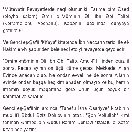
"Mütəvatir Rəvayətlərdə nəql olunur ki, Fatimə bint Əsəd
(əleyha səlam) Əmir əl-Möminin Əli ibn Əbi Talibi
(Kərrəməllahu vəchəhu), Kəbənin daxilində dünyaya
gətirib".8]
Və Gənci əş-Şafii "Kifaya" kitabında İbn Nəccarın təriqi ilə əl-
Hakim ən-Nişaburidən belə nəql etdiyi rəvayətdə qeyd edir:
"Əmirəl-möminin Əli ibn Əbi Talib, Amul-Fil ilindən otuz il
sonra, Rəcəb ayının on üçü, cümə gecəsi Məkkədə, Allah
Evində anadan olub. Nə ondan əvvəl, nə də sonra Allahın
evində ondan başqa heç kim anadan olmayıb və bu, həmin
imamın böyük məqamına görə Onun üçün böyük bir
kəramət və şərəf idi."
Gənci əş-Şafiinin ardınca "Tuhəfu İsna Əşariyyə" kitabının
müəllifi Əbdül Əziz Dehləvinin atası, "Şah Vəliullah" kimi
tanınan Əhməd bin Əbdül Rəhim Dehləvi "İzalatu əl-Xəfa"
kitabında yazıb: