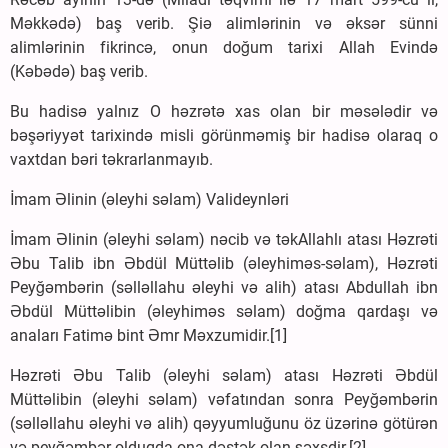
Məkkədə) baş verib. Şiə alimlərinin və əksər sünni
alimlərinin fikrincə, onun doğum tarixi Allah Evində
(Kəbədə) baş verib.
Bu hadisə yalnız O həzrətə xas olan bir məsələdir və
bəşəriyyət tarixində misli görünməmiş bir hadisə olaraq o
vaxtdan bəri təkrarlanmayıb.
İmam Əlinin (əleyhi səlam) Valideynləri
İmam Əlinin (əleyhi səlam) nəcib və təkAllahlı atası Həzrəti
Əbu Talib ibn Əbdül Müttəlib (əleyhiməs-səlam), Həzrəti
Peyğəmbərin (səlləllahu əleyhi və alih) atası Abdullah ibn
Əbdül Müttəlibin (əleyhiməs səlam) doğma qardaşı və
anaları Fatimə bint Əmr Məxzumidir.[1]
Həzrəti Əbu Talib (əleyhi səlam) atası Həzrəti Əbdül
Müttəlibin (əleyhi səlam) vəfatından sonra Peyğəmbərin
(səlləllahu əleyhi və alih) qəyyumluğunu öz üzərinə götürən
və peyğəmbər olduqda ona dəstək olan şəxsdir.[2]