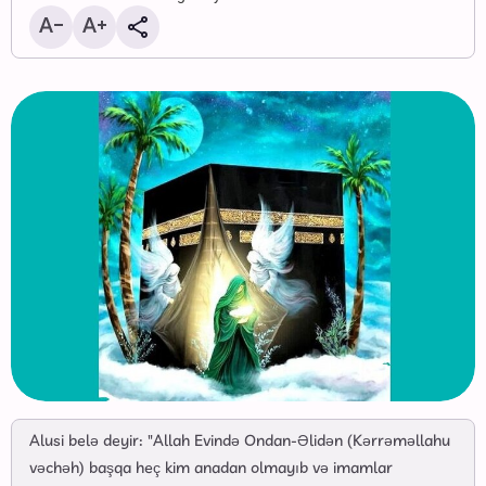
Alusi belə deyir: "Allah Evində Ondan-Əlidən (Kərrəməllahu
vəchəh) başqa heç kim anadan olmayıb və imamlar