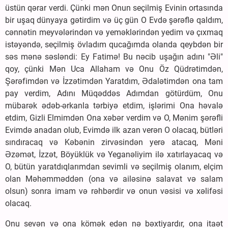
üstün qərar verdi. Çünki mən Onun seçilmiş Evinin ortasında
bir uşaq dünyaya gətirdim və üç gün O Evdə şərəflə qaldım,
cənnətin meyvələrindən və yeməklərindən yedim və çıxmaq
istəyəndə, seçilmiş övladım qucağımda olanda qeybdən bir
səs mənə səsləndi: Ey Fatimə! Bu nəcib uşağın adını "Əli"
qoy, çünki Mən Uca Allaham və Onu Öz Qüdrətimdən,
Şərəfimdən və İzzətimdən Yaratdım, Ədalətimdən ona tam
pay verdim, Adını Müqəddəs Adımdan götürdüm, Onu
mübarək ədəb-ərkanla tərbiyə etdim, işlərimi Ona həvalə
etdim, Gizli Elmimdən Ona xəbər verdim və O, Mənim şərəfli
Evimdə anadan olub, Evimdə ilk azan verən O olacaq, bütləri
sındıracaq və Kəbənin zirvəsindən yerə atacaq, Məni
Əzəmət, İzzət, Böyüklük və Yeganəliyim ilə xatırlayacaq və
O, bütün yaratdıqlarımdan sevimli və seçilmiş olanım, elçim
olan Məhəmməddən (ona və ailəsinə salavat və salam
olsun) sonra imam və rəhbərdir və onun vəsisi və xəlifəsi
olacaq.
Onu sevən və ona kömək edən nə bəxtiyardır, ona itaət