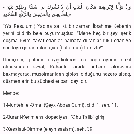
«وَإِذْ بَوَّأْنَا لِإِبْرَاهِيمَ مَكَانَ الْبَيْتِ أَنْ لَا تُشْرِكْ بِي شَيْئًا وَطَهِّرْ بَيْتِيَ
لِلطَّائِفِينَ وَالْقَائِمِينَ وَالرُّكَّعِ السُّجُودِ»
“(Ya Rəsulum!) Yadına sal ki, bir zaman İbrahimə Kəbənin
yerini bildirib belə buyurmuşduq: “Mənə heç bir şeyi şərik
qoşma, Evimi təvaf edənlər, namaza duranlar, rüku edən və
səcdəyə qapananlar üçün (bütlərdən) təmizlə!”.
Həmçinin, qiblənin dəyişdirilməsi ilə bağlı ayənin nazil
olmasından əvvəl, Kəbənin, orada bütlərin olmasına
baxmayaraq, müsəlmanların qibləsi olduğunu nəzərə alsaq,
düşmənlərin bu şübhəsi etibarlı deyildir.
Mənbə:
1-Muntəhi əl-Əmal (Şeyx Abbas Qumi), cild. 1, səh. 11.
2-Qurani-Kərim ensiklopediyası, "Əbu Talib" girişi.
3-Xəsaisul-Əimmə (əleyhissalam), səh. 39.