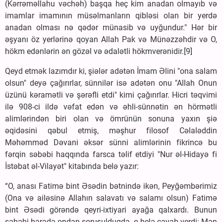
(Kərrəməllahu vəchəh) başqa heç kim anadan olmayıb və
imamlar imamının müsəlmanların qibləsi olan bir yerdə
anadan olması nə qədər münasib və uyğundur." Hər bir
əşyanı öz yerlərinə qoyan Allah Pak və Münəzzəhdir və O,
hökm edənlərin ən gözəl və ədalətli hökmverənidir.[9]
Qeyd etmək lazımdır ki, şiələr adətən İmam Əlini "ona salam
olsun" deyə çağırırlar, sünnilər isə adətən onu "Allah Onun
üzünü kəramətli və şərəfli etdi" kimi çağırırlar. Hicri təqvimi
ilə 908-ci ildə vəfat edən və əhli-sünnətin ən hörmətli
alimlərindən biri olan və ömrünün sonuna yaxın şiə
əqidəsini qəbul etmiş, məşhur filosof Cəlaləddin
Məhəmməd Dəvani əksər sünni alimlərinin fikrincə bu
fərqin səbəbi haqqında farsca təlif etdiyi "Nur əl-Hidayə fi
İstəbat əl-Vilayət" kitabında belə yazır:
“O, anası Fatimə bint Əsədin bətnində ikən, Peyğəmbərimiz
(Ona və ailəsinə Allahın salavatı və salamı olsun) Fatimə
bint Əsədi görəndə qeyri-ixtiyari ayağa qalxardı. Bunun
səbəbi barədə ondan soruşulduqda, o belə cavab verdi: Mən