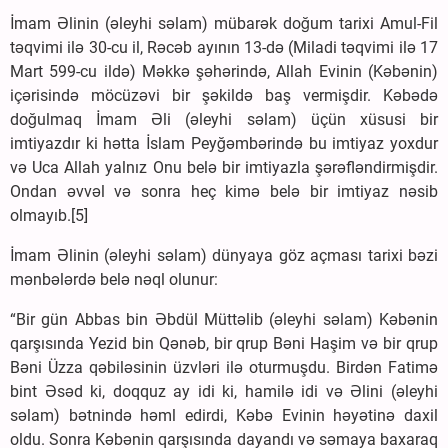
İmam Əlinin (əleyhi səlam) mübarək doğum tarixi Amul-Fil
təqvimi ilə 30-cu il, Rəcəb ayının 13-də (Miladi təqvimi ilə 17
Mart 599-cu ildə) Məkkə şəhərində, Allah Evinin (Kəbənin)
içərisində möcüzəvi bir şəkildə baş vermişdir. Kəbədə
doğulmaq İmam Əli (əleyhi səlam) üçün xüsusi bir
imtiyazdır ki hətta İslam Peyğəmbərində bu imtiyaz yoxdur
və Uca Allah yalnız Onu belə bir imtiyazla şərəfləndirmişdir.
Ondan əvvəl və sonra heç kimə belə bir imtiyaz nəsib
olmayıb.[5]
İmam Əlinin (əleyhi səlam) dünyaya göz açması tarixi bəzi
mənbələrdə belə nəql olunur:
“Bir gün Abbas bin Əbdül Müttəlib (əleyhi səlam) Kəbənin
qarşısında Yezid bin Qənəb, bir qrup Bəni Haşim və bir qrup
Bəni Üzza qəbiləsinin üzvləri ilə oturmuşdu. Birdən Fatimə
bint Əsəd ki, doqquz ay idi ki, hamilə idi və Əlini (əleyhi
səlam) bətnində həml edirdi, Kəbə Evinin həyətinə daxil
oldu. Sonra Kəbənin qarşısında dayandı və səmaya baxaraq