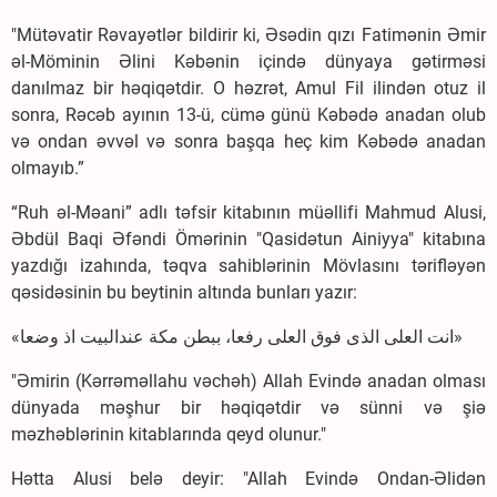
"Mütəvatir Rəvayətlər bildirir ki, Əsədin qızı Fatimənin Əmir
əl-Möminin Əlini Kəbənin içində dünyaya gətirməsi
danılmaz bir həqiqətdir. O həzrət, Amul Fil ilindən otuz il
sonra, Rəcəb ayının 13-ü, cümə günü Kəbədə anadan olub
və ondan əvvəl və sonra başqa heç kim Kəbədə anadan
olmayıb.”
“Ruh əl-Məani” adlı təfsir kitabının müəllifi Mahmud Alusi,
Əbdül Baqi Əfəndi Ömərinin "Qasidətun Ainiyya" kitabına
yazdığı izahında, təqva sahiblərinin Mövlasını tərifləyən
qəsidəsinin bu beytinin altında bunları yazır:
«انت العلی الذی فوق العلی رفعا، ببطن مکة عندالبیت اذ وضعا»
"Əmirin (Kərrəməllahu vəchəh) Allah Evində anadan olması
dünyada məşhur bir həqiqətdir və sünni və şiə
məzhəblərinin kitablarında qeyd olunur."
Hətta Alusi belə deyir: "Allah Evində Ondan-Əlidən