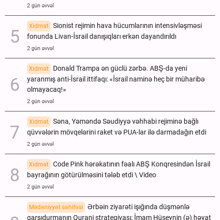
2 gün əvvəl
Sionist rejimin hava hücumlarının intensivləşməsi
Xidmət
fonunda Livan-İsrail danışıqları erkən dayandırıldı
2 gün əvvəl
Donald Trampa ən güclü zərbə. ABŞ-da yeni
Xidmət
yaranmış anti-İsrail ittifaqı: «İsrail naminə heç bir müharibə
olmayacaq!»
2 gün əvvəl
Səna, Yəməndə Səudiyyə vəhhabi rejiminə bağlı
Xidmət
qüvvələrin mövqelərini raket və PUA-lar ilə darmadağın etdi
2 gün əvvəl
Code Pink hərəkatının fəalı ABŞ Konqresindən İsrail
Xidmət
bayrağının götürülməsini tələb etdi \ Video
2 gün əvvəl
Ərbəin ziyarəti işığında düşmənlə
Mədəniyyət səhifəsi
qarşıdurmanın Qurani strategiyası; İmam Hüseynin (ə) həyat