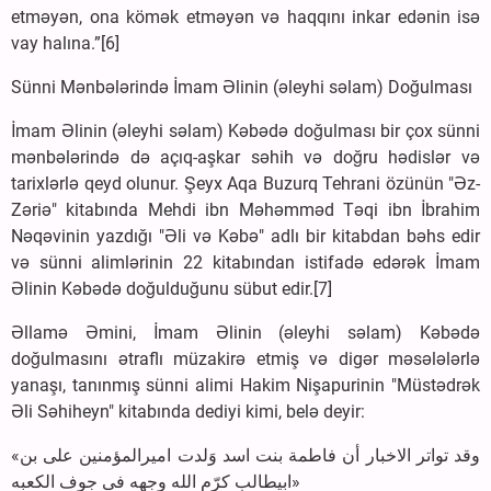
etməyən, ona kömək etməyən və haqqını inkar edənin isə
vay halına.”[6]
Sünni Mənbələrində İmam Əlinin (əleyhi səlam) Doğulması
İmam Əlinin (əleyhi səlam) Kəbədə doğulması bir çox sünni
mənbələrində də açıq-aşkar səhih və doğru hədislər və
tarixlərlə qeyd olunur. Şeyx Aqa Buzurq Tehrani özünün "Əz-
Zəriə" kitabında Mehdi ibn Məhəmməd Təqi ibn İbrahim
Nəqəvinin yazdığı "Əli və Kəbə" adlı bir kitabdan bəhs edir
və sünni alimlərinin 22 kitabından istifadə edərək İmam
Əlinin Kəbədə doğulduğunu sübut edir.[7]
Əllamə Əmini, İmam Əlinin (əleyhi səlam) Kəbədə
doğulmasını ətraflı müzakirə etmiş və digər məsələlərlə
yanaşı, tanınmış sünni alimi Hakim Nişapurinin "Müstədrək
Əli Səhiheyn" kitabında dediyi kimi, belə deyir:
«وقد تواتر الاخبار أن فاطمة بنت اسد وَلدت امیرالمؤمنین علی بن
ابیطالب کرّم الله وجهه فی جوف الکعبه»