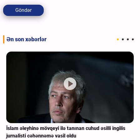
Göndər
Ən son xəbərlər
İslam əleyhinə mövqeyi ilə tanınan cuhud əsilli ingilis
jurnalisti cəhənnəmə vasil oldu