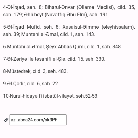
4-Əl-İrşad, səh. 8; Biharul-Ənvar (Əllamə Məclisi), cild. 35,
səh. 179; Əhli-beyt (Nuvəffiq Əbu Elm), səh. 191.
5-Əl-İrşad Mufid, səh. 8; Xəsaisul-Əimmə (əleyhissalam),
səh. 39; Muntəhi əl-Əmal, cild. 1, səh. 143.
6-Muntəhi əl-Əmal, Şeyx Abbas Qumi, cild. 1, səh. 348
7-Əl-Zəriyə ilə təsanifi əl-Şiə, cild. 15, səh. 330.
8-Müstədrək, cild. 3, səh. 483.
9-Əl-Qədir, cild. 6, səh. 22.
10-Nurul-hidayə fi isbatül-vilayət, səh.52-53.