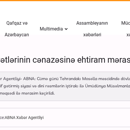
Qafqaz və
Assambleyanın
Müct
Multimedia
Azərbaycan
xəbərləri
x
tlərinin cənazəsinə ehtiram məra
 Agentliyi- ABNA: Cümə günü Tehrandakı Mosəlla məscidində dövlət b
f gətirmiş siyasi və dini rəsmilərin iştirakı ilə Ümüdünya Müsəlmanla
məqsədi ilə mərasim keçirildi.
ce:
ABNA Xəbər Agentliyi