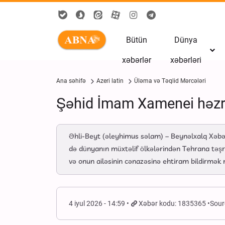
Bütün
Dünya
xəbərlər
xəbərləri
Ana səhifə
Azeri latin
Üləma və Təqlid Mərcələri
Şəhid İmam Xamenei həzrə
Əhli-Beyt (əleyhimus səlam) – Beynəlxalq Xəbər
də dünyanın müxtəlif ölkələrindən Tehrana təşri
və onun ailəsinin cənazəsinə ehtiram bildirmək 
4 iyul 2026 - 14:59
Xəbər kodu: 1835365
Sour