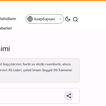
əhidlərin
Азәрбајҹан
əbərləri
simi
aşçılarının, hərbi və mülki rəsmilərin, eləcə
rının Ali Lideri, şəhid İmam Seyyid Əli Xamenei