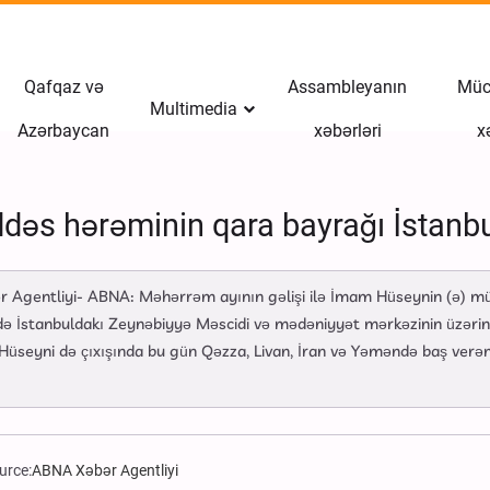
Qafqaz və
Assambleyanın
Müct
Multimedia
Azərbaycan
xəbərləri
x
s hərəminin qara bayrağı İstanbuld
r Agentliyi- ABNA: Məhərrəm ayının gəlişi ilə İmam Hüseynin (ə) m
mdə İstanbuldakı Zeynəbiyyə Məscidi və mədəniyyət mərkəzinin üzərində 
 Hüseyni də çıxışında bu gün Qəzza, Livan, İran və Yəməndə baş verə
urce:
ABNA Xəbər Agentliyi