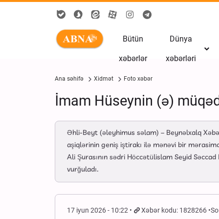
Bütün
Dünya
xəbərlər
xəbərləri
Ana səhifə
Xidmət
Foto xəbər
İmam Hüseynin (ə) müqəddə
Əhli-Beyt (əleyhimus səlam) – Beynəlxalq Xəbə
aşiqlərinin geniş iştirakı ilə mənəvi bir mərasi
Ali Şurasının sədri Höccətülislam Seyid Səccad
vurğuladı.
17 iyun 2026 - 10:22
Xəbər kodu: 1828266
So