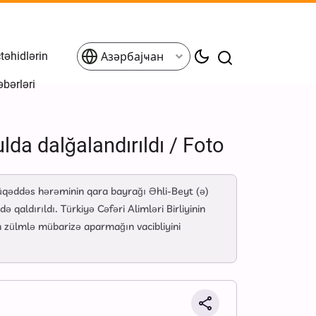
əhidlərin
Азәрбајҹан
əbərləri
a dalğalandırıldı / Foto
üqəddəs hərəminin qara bayrağı Əhli-Beyt (ə)
qaldırıldı. Türkiyə Cəfəri Alimləri Birliyinin
n zülmlə mübarizə aparmağın vacibliyini