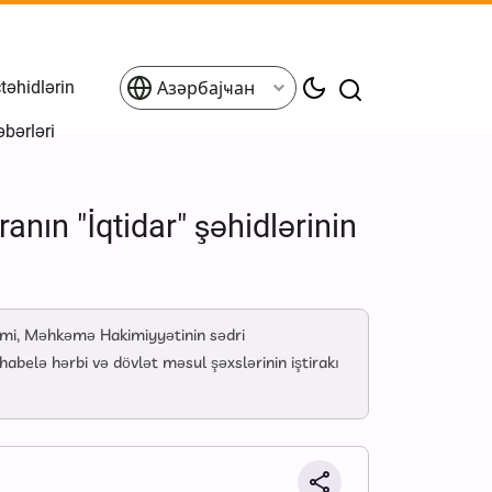
əhidlərin
Азәрбајҹан
əbərləri
anın "İqtidar" şəhidlərinin
imi, Məhkəmə Hakimiyyətinin sədri
elə hərbi və dövlət məsul şəxslərinin iştirakı