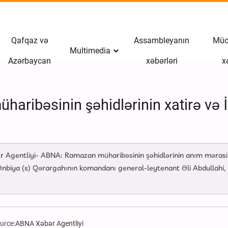
Qafqaz və
Assambleyanın
Müct
Multimedia
Azərbaycan
xəbərləri
x
aribəsinin şəhidlərinin xatirə və İr
ər Agentliyi- ABNA: Ramazan müharibəsinin şəhidlərinin anım məras
ya (s) Qərargahının komandanı general-leytenant Əli Abdullahi, hab
urce:
ABNA Xəbər Agentliyi