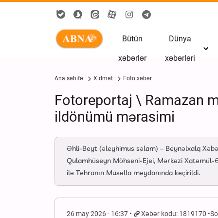
Bütün
Dünya
xəbərlər
xəbərləri
Ana səhifə
Xidmət
Foto xəbər
Fotoreportaj \ Ramazan müh
ildönümü mərasimi
Əhli-Beyt (əleyhimus səlam) – Beynəlxalq Xəb
Qulamhüseyn Möhseni-Ejei, Mərkəzi Xatəmül-Ənbi
ilə Tehranın Musəlla meydanında keçirildi.
26 may 2026 - 16:37
Xəbər kodu: 1819170
So