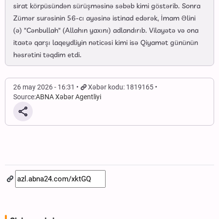
sirat körpüsündən sürüşməsinə səbəb kimi göstərib. Sonra
Zümər surəsinin 56-cı ayəsinə istinad edərək, İmam Əlini
(ə) "Cənbullah" (Allahın yaxını) adlandırıb. Vilayətə və ona
itaətə qarşı laqeydliyin nəticəsi kimi isə Qiyamət gününün
həsrətini təqdim etdi.
26 may 2026 - 16:31
Xəbər kodu: 1819165
Source:
ABNA Xəbər Agentliyi