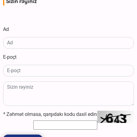
Sizin rəyiniz
Ad
E-poçt
*
Zəhmət olmasa, qarşıdakı kodu daxil edin