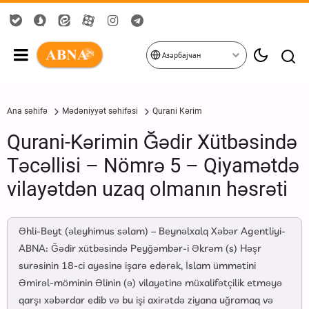
Азәрбајҹан
Ana səhifə
Mədəniyyət səhifəsi
Qurani Kərim
Qurani-Kərimin Ğədir Xütbəsində
Təcəllisi – Nömrə 5 – Qiyamətdə
vilayətdən uzaq olmanın həsrəti
Əhli-Beyt (əleyhimus səlam) – Beynəlxalq Xəbər Agentliyi-
ABNA: Ğədir xütbəsində Peyğəmbər-i Əkrəm (s) Həşr
surəsinin 18-ci ayəsinə işarə edərək, İslam ümmətini
Əmirəl-möminin Əlinin (ə) vilayətinə müxalifətçilik etməyə
qarşı xəbərdar edib və bu işi axirətdə ziyana uğramaq və