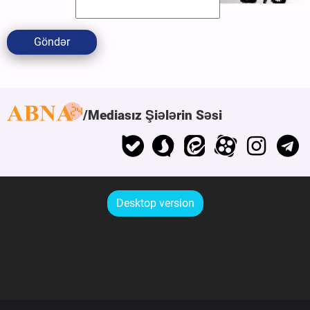
Göndər
Mediasız Şiələrin Səsi
Desktop version