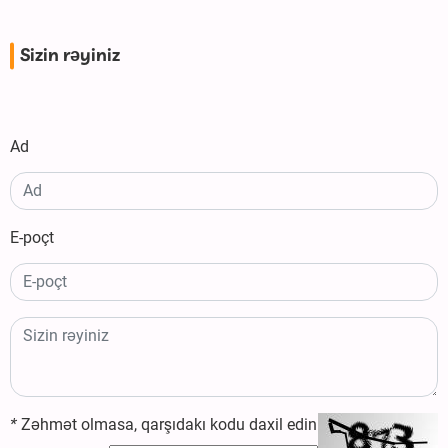
Sizin rəyiniz
Ad
E-poçt
*
Zəhmət olmasa, qarşıdakı kodu daxil edin