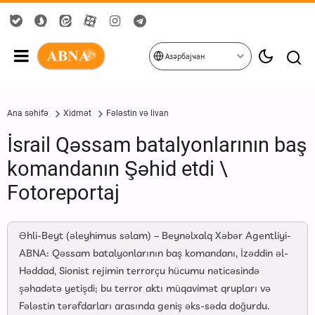
Азәрбајҹан
Ana səhifə
Xidmət
Fələstin və livan
İsrail Qəssam batalyonlarının baş
komandanın Şəhid etdi \
Fotoreportaj
Əhli-Beyt (əleyhimus səlam) – Beynəlxalq Xəbər Agentliyi-
ABNA: Qəssam batalyonlarının baş komandanı, İzəddin əl-
Həddad, Sionist rejimin terrorçu hücumu nəticəsində
şəhadətə yetişdi; bu terror aktı müqavimət qrupları və
Fələstin tərəfdarları arasında geniş əks-səda doğurdu.