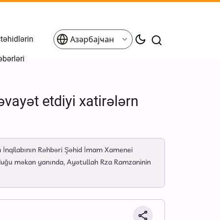
əhidlərin
Азәрбајҹан
əbərləri
ayət etdiyi xatirələrn
m İnqilabının Rəhbəri Şəhid İmam Xamenei
d olduğu məkan yanında, Ayətullah Rza Ramzaninin