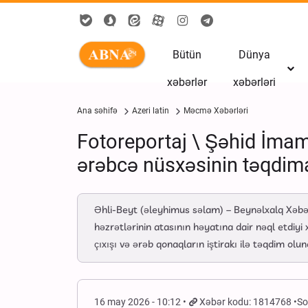
Bütün
Dünya
xəbərlər
xəbərləri
Ana səhifə
Azeri latin
Məcmə Xəbərləri
Fotoreportaj \ Şəhid İmam 
ərəbcə nüsxəsinin təqdim
Əhli-Beyt (əleyhimus səlam) – Beynəlxalq Xəbə
həzrətlərinin atasının həyatına dair nəql etdiyi
çıxışı və ərəb qonaqların iştirakı ilə təqdim olun
16 may 2026 - 10:12
Xəbər kodu: 1814768
So