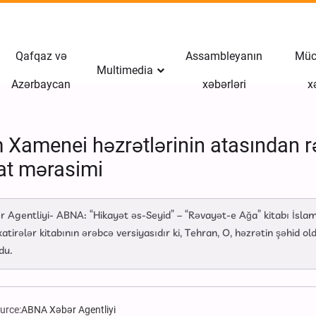
Qafqaz və
Assambleyanın
Müct
Multimedia
Azərbaycan
xəbərləri
x
Xamenei həzrətlərinin atasından rəv
at mərasimi
r Agentliyi- ABNA: “Hikayət əs-Seyid” – “Rəvayət-e Ağa” kitabı İsla
 xatirələr kitabının ərəbcə versiyasıdır ki, Tehran, O, həzrətin şəhi
du.
urce:
ABNA Xəbər Agentliyi