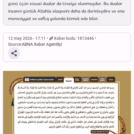
günü üçün xüsusi dualar da tövsiyə olunmuşdur. Bu dualar
insanın günlük Allahla əlaqəsini daha da dərinləşdirə və ona
mənəviyyat və saflıq yolunda kömək edə bilər.
12 may 2026 - 17:11
Xəbər kodu: 1813446
Source:
ABNA Xəbər Agentliyi