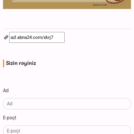
Sizin rəyiniz
Ad
E-poçt