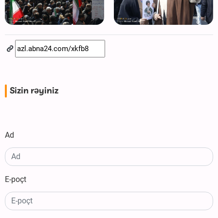
Sizin rəyiniz
Ad
E-poçt