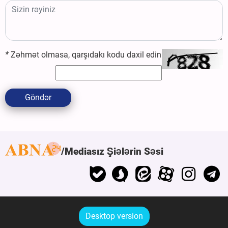
*
Zəhmət olmasa, qarşıdakı kodu daxil edin
Göndər
Mediasız Şiələrin Səsi
Desktop version