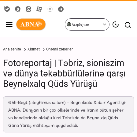
Азәрбајҹан
Ana səhifə
Xidmət
Önəmli xəbərlər
Fotoreportaj | Təbriz, sioniszim
və dünya təkəbbürlülərinə qarşı
Beynəlxalq Qüds Yürüşü
Əhli-Beyt (əleyhimus səlam) – Beynəlxalq Xəbər Agentliyi-
ABNA: Dünyanın bir çox ölkələrində və İranın bütün şəhər
və kəndlərində olduğu kimi Təbrizdə də Beynəlxlq Qüds
Günü Yürüş möhtəşəm qeyd edildi.