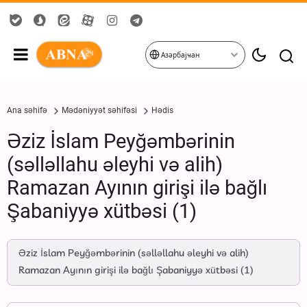
Азәрбајҹан
Ana səhifə
Mədəniyyət səhifəsi
Hədis
Əziz İslam Peyğəmbərinin
(səlləllahu əleyhi və alih)
Ramazan Ayının girişi ilə bağlı
Şabaniyyə xütbəsi (1)
Əziz İslam Peyğəmbərinin (səlləllahu əleyhi və alih)
Ramazan Ayının girişi ilə bağlı Şabaniyyə xütbəsi (1)