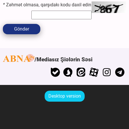
*
Zəhmət olmasa, qarşıdakı kodu daxil edin
Göndər
Mediasız Şiələrin Səsi
Desktop version