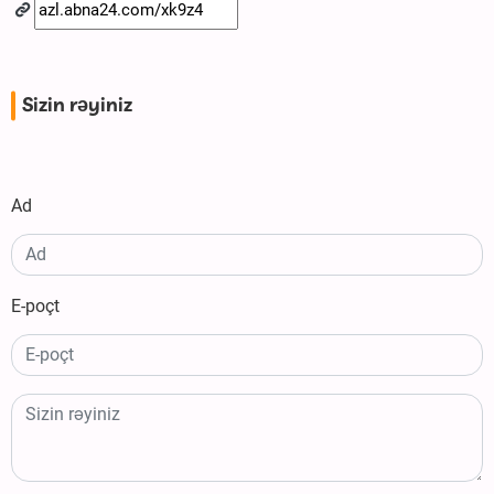
Sizin rəyiniz
Ad
E-poçt