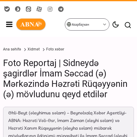
Азәрбајҹан
Ana səhifə
Xidmət
Foto xəbər
Foto Reportaj | Sidneydə
şagirdlər İmam Səccad (ə)
Mərkəzində Həzrəti Rüqəyyənin
(ə) mövludunu qeyd etdilər
Əhli-Beyt (əleyhimus səlam) – Beynəlxalq Xəbər Agentliyi-
ABNA: Həzrəti Vəli-Əsr, İmam Zaman (əleyhi səlam) və
Həzrəti Xanım Rüqəyyənin (əleyha səlam) mübarək
mövludlarının ildönümü münasibəti ilə İmam Səccad (əleyhi