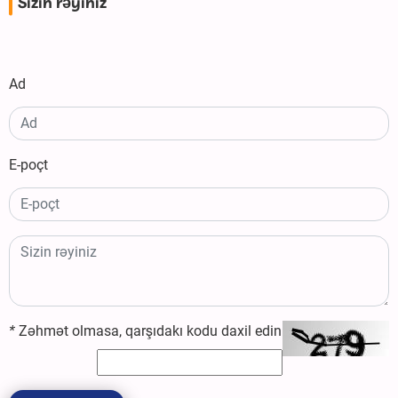
Sizin rəyiniz
Ad
E-poçt
*
Zəhmət olmasa, qarşıdakı kodu daxil edin