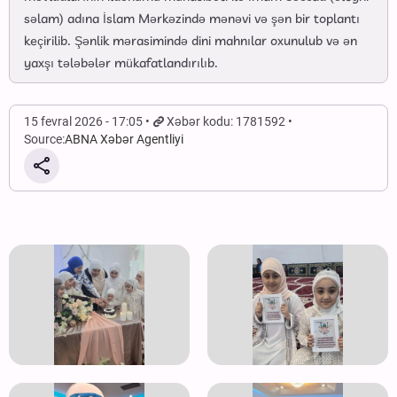
səlam) adına İslam Mərkəzində mənəvi və şən bir toplantı
keçirilib. Şənlik mərasimində dini mahnılar oxunulub və ən
yaxşı tələbələr mükafatlandırılıb.
15 fevral 2026 - 17:05
Xəbər kodu: 1781592
Source:
ABNA Xəbər Agentliyi