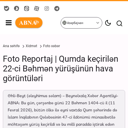
Азәрбајҹан
Ana səhifə
Xidmət
Foto xəbər
Foto Reportaj | Qumda keçirilən
22-ci Bəhmən yürüşünün hava
görüntüləri
Əhli-Beyt (əleyhimus səlam) – Beynəlxalq Xəbər Agentliyi-
ABNA: Bu gün, çərşənbə günü 22 Bəhmən 1404-cü il (11
Fevral 2026), bütün ölkə ilə eyni vaxtda Qum şəhərində də
İslam İnqilabının Qələbəsinin 47-ci ildönümü münasibətilə
möhtəşəm yürüş keçirildi və bu milli paradda iştirak edən