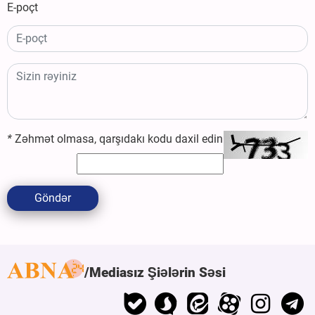
E-poçt
*
Zəhmət olmasa, qarşıdakı kodu daxil edin
Göndər
Mediasız Şiələrin Səsi