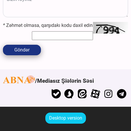
*
Zəhmət olmasa, qarşıdakı kodu daxil edin
Göndər
Mediasız Şiələrin Səsi
Desktop version