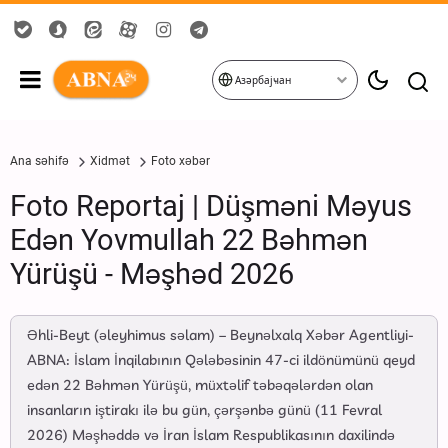
Азәрбајҹан
Ana səhifə
Xidmət
Foto xəbər
Foto Reportaj | Düşməni Məyus
Edən Yovmullah 22 Bəhmən
Yürüşü - Məşhəd 2026
Əhli-Beyt (əleyhimus səlam) – Beynəlxalq Xəbər Agentliyi-
ABNA: İslam İnqilabının Qələbəsinin 47-ci ildönümünü qeyd
edən 22 Bəhmən Yürüşü, müxtəlif təbəqələrdən olan
insanların iştirakı ilə bu gün, çərşənbə günü (11 Fevral
2026) Məşhəddə və İran İslam Respublikasının daxilində