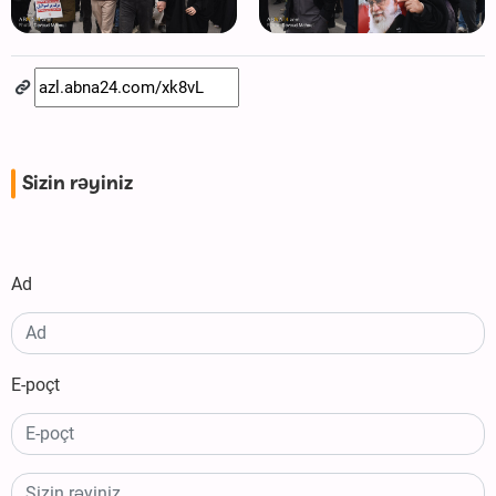
Sizin rəyiniz
Ad
E-poçt