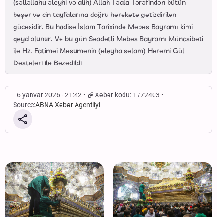
(səlləllahu əleyhi və alih) Allah Təala Tərəfindən bütün
bəşər və cin tayfalarına doğru hərəkətə gətizdirilən
gücəsidir. Bu hadisə İslam Tarixində Məbəs Bayramı kimi
qeyd olunur. Və bu gün Səadətli Məbəs Bayramı Münasibəti
ilə Hz. Fatiməi Məsumənin (əleyha səlam) Hərəmi Gül
Dəstələri ilə Bəzədildi
16 yanvar 2026 - 21:42
Xəbər kodu: 1772403
Source:
ABNA Xəbər Agentliyi