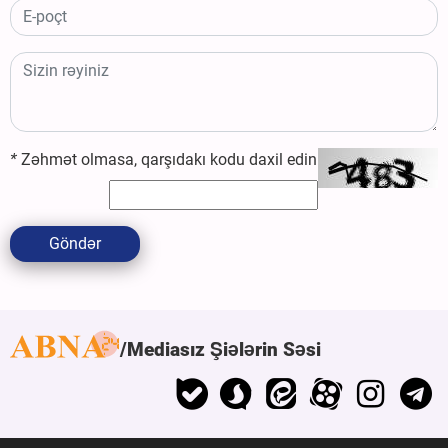
*
Zəhmət olmasa, qarşıdakı kodu daxil edin
Göndər
Mediasız Şiələrin Səsi