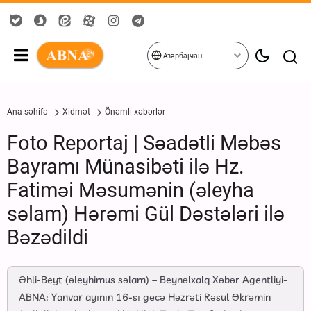
Азәрбајҹан
Ana səhifə
Xidmət
Önəmli xəbərlər
Foto Reportaj | Səadətli Məbəs
Bayramı Münasibəti ilə Hz.
Fatiməi Məsumənin (əleyha
səlam) Hərəmi Gül Dəstələri ilə
Bəzədildi
Əhli-Beyt (əleyhimus səlam) – Beynəlxalq Xəbər Agentliyi-
ABNA: Yanvar ayının 16-sı gecə Həzrəti Rəsul Əkrəmin