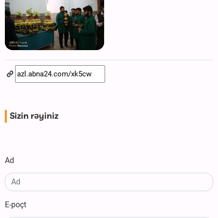
Sizin rəyiniz
Ad
E-poçt