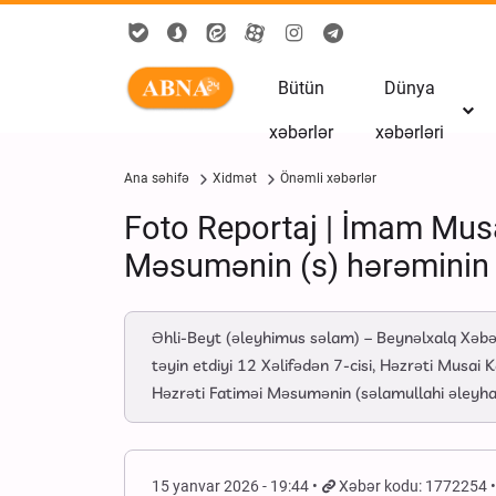
Bütün
Dünya
xəbərlər
xəbərləri
Ana səhifə
Xidmət
Önəmli xəbərlər
Foto Reportaj | İmam Musa
Məsumənin (s) hərəminin x
Əhli-Beyt (əleyhimus səlam) – Beynəlxalq Xəbə
təyin etdiyi 12 Xəlifədən 7-cisi, Həzrəti Musai
Həzrəti Fatiməi Məsumənin (səlamullahi əleyha
15 yanvar 2026 - 19:44
Xəbər kodu: 1772254