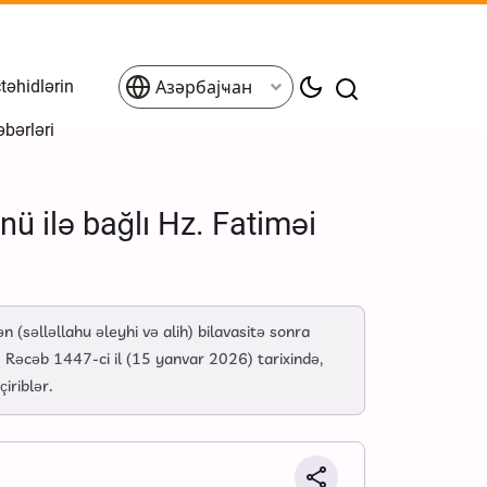
əhidlərin
Азәрбајҹан
əbərləri
 ilə bağlı Hz. Fatiməi
əlləllahu əleyhi və alih) bilavasitə sonra
5 Rəcəb 1447-ci il (15 yanvar 2026) tarixində,
iriblər.