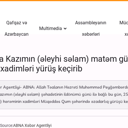
Qafqaz və
Assambleyanın
Müct
Multimedia
Azərbaycan
xəbərləri
x
 Kazımın (əleyhi səlam) matəm günü
adimləri yürüş keçirib
r Agentliyi- ABNA: Allah Təalanın Həzrəti Muhəmməd Peyğəmbərdən (s
 Kazımın (əleyhi səlam) şəhadətinin ildönümü günü ilə bağlı bu gün, 2
) hərəminin xadimləri Müqəddəs Qum şəhərində əzadarlıq yürüşü keç
Source:
ABNA Xəbər Agentliyi