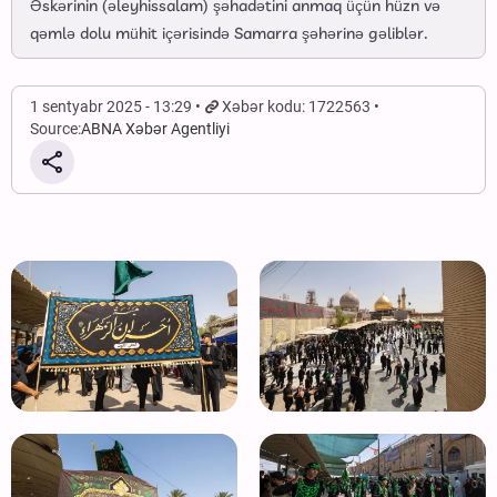
Əskərinin (əleyhissalam) şəhadətini anmaq üçün hüzn və
qəmlə dolu mühit içərisində Samarra şəhərinə gəliblər.
1 sentyabr 2025 - 13:29
Xəbər kodu: 1722563
Source:
ABNA Xəbər Agentliyi