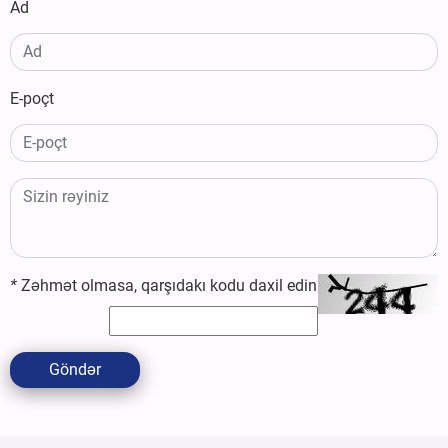
Ad
E-poçt
*
Zəhmət olmasa, qarşıdakı kodu daxil edin
Göndər