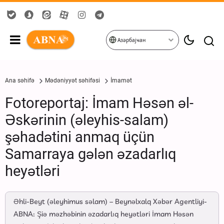
Азәрбајҹан
Ana səhifə
Mədəniyyət səhifəsi
İmamət
Fotoreportaj: İmam Həsən əl-
Əskərinin (əleyhis-salam)
şəhadətini anmaq üçün
Samarraya gələn əzadarlıq
heyətləri
Əhli-Beyt (əleyhimus səlam) – Beynəlxalq Xəbər Agentliyi-
ABNA: Şiə məzhəbinin əzadarlıq heyətləri İmam Həsən