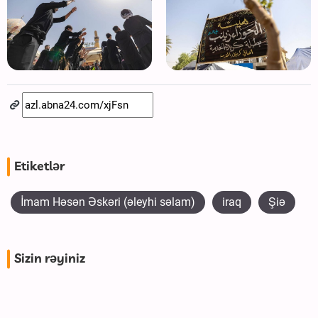
Etiketlər
İmam Həsən Əskəri (əleyhi səlam)
iraq
Şiə
Sizin rəyiniz