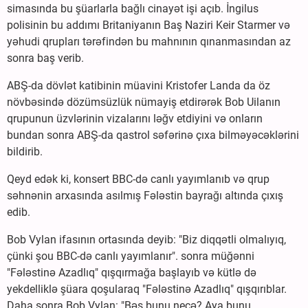
simasında bu şüarlarla bağlı cinayət işi açıb. İngilus
polisinin bu addımı Britaniyanın Baş Naziri Keir Starmer və
yəhudi qrupları tərəfindən bu mahnının qınanmasından az
sonra baş verib.
ABŞ-da dövlət katibinin müavini Kristofer Landa da öz
növbəsində dözümsüzlük nümayiş etdirərək Bob Uilanın
qrupunun üzvlərinin vizalarını ləğv etdiyini və onların
bundan sonra ABŞ-da qastrol səfərinə çıxa bilməyəcəklərini
bildirib.
Qeyd edək ki, konsert BBC-də canlı yayımlanıb və qrup
səhnənin arxasında asılmış Fələstin bayrağı altında çıxış
edib.
Bob Vylan ifasının ortasında deyib: "Biz diqqətli olmalıyıq,
çünki şou BBC-də canlı yayımlanır". sonra müğənni
"Fələstinə Azadlıq" qışqırmağa başlayıb və kütlə də
yekdelliklə şüara qoşularaq "Fələstinə Azadlıq" qışqırıblar.
Daha sonra Bob Vylan: "Bəs bunu necə? Aya bunu