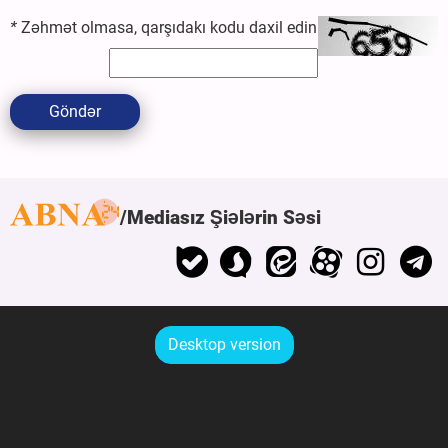
*
Zəhmət olmasa, qarşıdakı kodu daxil edin
Göndər
Mediasız Şiələrin Səsi
Desktop version