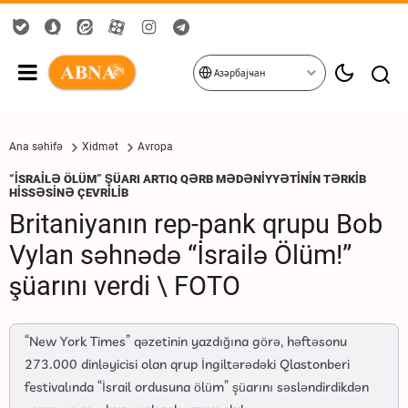
Азәрбајҹан
Ana səhifə
Xidmət
Avropa
“İSRAİLƏ ÖLÜM” ŞÜARI ARTIQ QƏRB MƏDƏNİYYƏTİNİN TƏRKİB
HİSSƏSİNƏ ÇEVRİLİB
Britaniyanın rep-pank qrupu Bob
Vylan səhnədə “İsrailə Ölüm!”
şüarını verdi \ FOTO
“New York Times” qəzetinin yazdığına görə, həftəsonu
273.000 dinləyicisi olan qrup İngiltərədəki Qlastonberi
festivalında “İsrail ordusuna ölüm” şüarını səsləndirdikdən