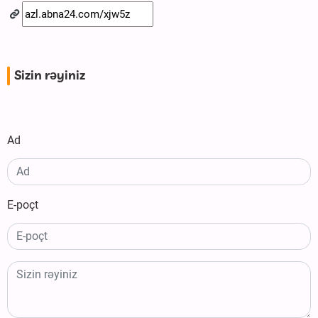
Sizin rəyiniz
Ad
E-poçt