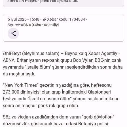
sonra ən məşhur pank rok qrupu olub.
5 iyul 2025 - 15:48
Xəbər kodu: 1704884
Source:
ABNA Xəbər Agentliyi
Əhli-Beyt (əleyhimus səlam) – Beynəlxalq Xəbər Agentliyi-
ABNA: Britaniyanın rep-pank qrupu Bob Vylan BBC-nin canlı
yayımında "İsrailə ölüm" şüarını səsləndirdikdən sonra daha
da məşhurlaşdı.
“New York Times” qəzetinin yazdığına görə, həftəsonu
273.000 dinləyicisi olan qrup İngiltərədəki Qlastonberi
festivalında “İsrail ordusuna ölüm” şüarını səsləndirdikdən
sonra ən məşhur pank rok qrupu olub.
Söz və vicdan azadlığından dəm vuran “qərb dövlətləri”
dözümsüzlük göstərərək bazar ertəsi Britaniya polisi