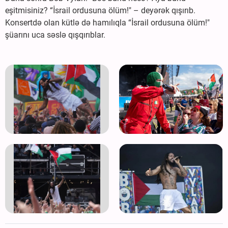
eşitmisiniz? “İsrail ordusuna ölüm!" – deyərək qışırıb.
Konsertdə olan kütlə də hamılıqla “İsrail ordusuna ölüm!"
şüarını uca səslə qışqırıblar.