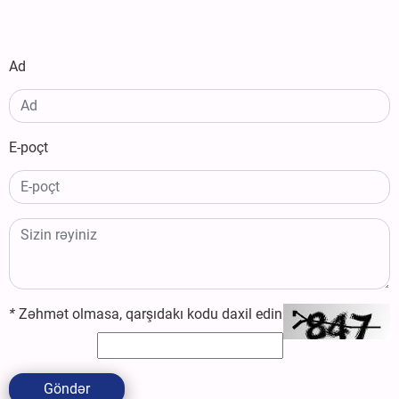
Ad
E-poçt
*
Zəhmət olmasa, qarşıdakı kodu daxil edin
Göndər