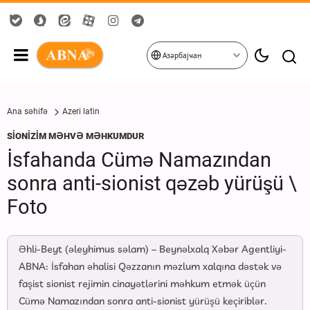
Азәрбајҹан
Ana səhifə
Azeri latin
SİONİZİM MƏHVƏ MƏHKUMDUR
İsfahanda Cümə Namazından
sonra anti-sionist qəzəb yürüşü \
Foto
Əhli-Beyt (əleyhimus səlam) – Beynəlxalq Xəbər Agentliyi-
ABNA: İsfahan əhalisi Qəzzanın məzlum xalqına dəstək və
faşist sionist rejimin cinayətlərini məhkum etmək üçün
Cümə Namazından sonra anti-sionist yürüşü keçiriblər.