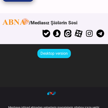
Mediasız Şiələrin Səsi
Desktop version
Mənbəyə istinad etmədən xəbərlərin məqalələrin sitatına icazə verilir.