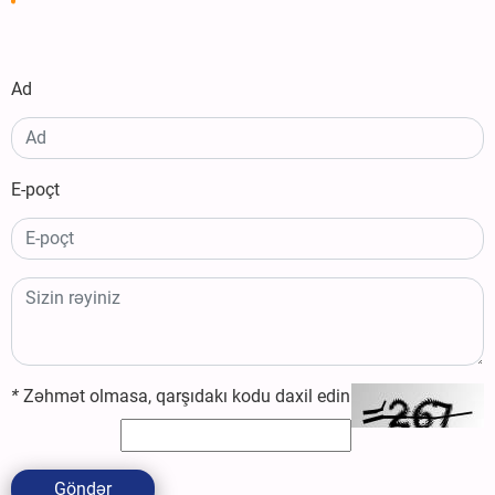
Ad
E-poçt
*
Zəhmət olmasa, qarşıdakı kodu daxil edin
Göndər