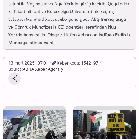
tələbi ilə Vaşinqton və Nyu-Yorkda yürüş keçirib. Qeyd edək
ki, fələstinli fəal və Kolumbiya Universitetinin keçmiş
tələbəsi Mahmud Xəlil şənbə günü gecə ABŞ İmmiqrasiya
və Gömrük Mühafizəsi (ICE) agentləri tərəfindən Nyu
Yorkda həbs edilib. Diqqət: Lütfən Xəbərdən İstifadə Etdikdə
Mənbəyə İstinad Edin!
13 mart 2025 - 07:01
Xəbər kodu: 1542197
Source:
ABNA Xəbər Agentliyi