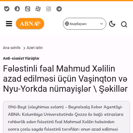
Азәрбајҹан
Ana səhifə
Azeri latin
Anti-sionist Yürüşlər
Fələstinli fəal Mahmud Xəlilin
azad edilməsi üçün Vaşinqton və
Nyu-Yorkda nümayişlər \ Şəkillər
Əhli-Beyt (əleyhimus səlam) – Beynəlxalq Xəbər Agentliyi-
ABNA: Kolumbiya Universitetində Qəzza ilə bağlı etirazlara
rəhbərlik edən fələstinli fəal Mahmud Xəlilin həbsindən
sonra çoxlu sayda fələstinli tərəfdarı onun azad edilməsi