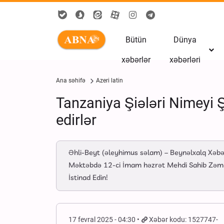
Bütün
Dünya
xəbərlər
xəbərləri
Ana səhifə
Azeri latin
Tanzaniya Şiələri Nimeyi 
edirlər
Əhli-Beyt (əleyhimus səlam) – Beynəlxalq Xəbər
Məktəbdə 12-ci İmam həzrət Mehdi Sahib Zəmanı
İstinad Edin!
17 fevral 2025 - 04:30
Xəbər kodu: 1527747-