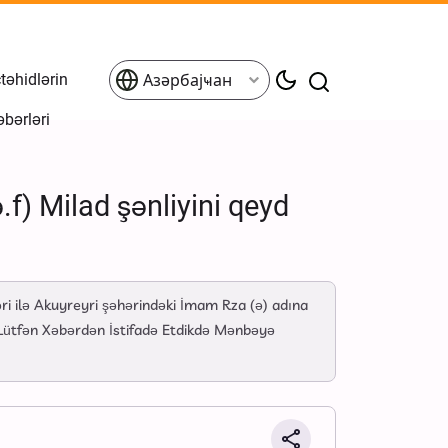
əhidlərin
Азәрбајҹан
əbərləri
) Milad şənliyini qeyd
i ilə Akuyreyri şəhərindəki İmam Rza (ə) adına
 Lütfən Xəbərdən İstifadə Etdikdə Mənbəyə