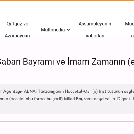
Qafqaz və
Assambleyanın
Müct
Multimedia
Azərbaycan
xəbərləri
x
Şaban Bayramı və İmam Zamanın (ə.f
 Agentliyi- ABNA: Tanzaniyanın Höccətül-Əsr (ə) İnstitutunun səylər
n (əccələllahu fərəcəhu şərif) Milad Bayramı qeyd edilib. Diqqət: