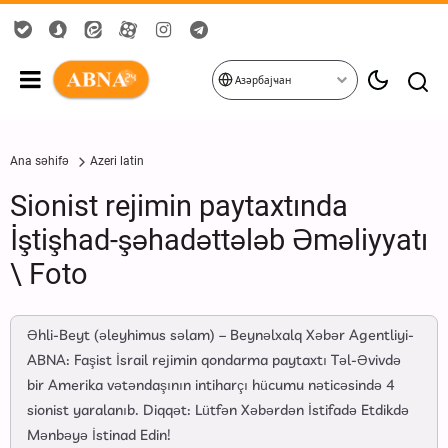
Азәрбајҹан
Ana səhifə
Azeri latin
Sionist rejimin paytaxtında
İştişhad-şəhadəttələb Əməliyyatı
\ Foto
Əhli-Beyt (əleyhimus səlam) – Beynəlxalq Xəbər Agentliyi-
ABNA: Faşist İsrail rejimin qondarma paytaxtı Təl-Əvivdə
bir Amerika vətəndaşının intiharçı hücumu nəticəsində 4
sionist yaralanıb. Diqqət: Lütfən Xəbərdən İstifadə Etdikdə
Mənbəyə İstinad Edin!