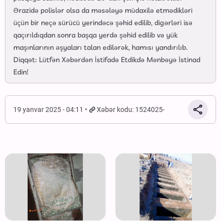
Ərazidə polislər olsa da məsələyə müdaxilə etmədikləri
üçün bir neçə sürücü yerindəcə şəhid edilib, digərləri isə
qaçırıldıqdan sonra başqa yerdə şəhid edilib və yük
maşınlarının əşyaları talan edilərək, hamısı yandırılıb.
Diqqət: Lütfən Xəbərdən İstifadə Etdikdə Mənbəyə İstinad
Edin!
19 yanvar 2025 - 04:11
Xəbər kodu: 1524025-