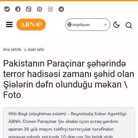
Азәрбајҹан
Ana səhifə
Azeri latin
Pakistanın Paraçinar şəhərində
terror hadisəsi zamanı şəhid olan
Şiələrin dəfn olunduğu məkan \
Foto
Əhli-Beyt (əleyhimus səlam) – Beynəlxalq Xəbər Agentliyi-
ABNA: Dünən Paraçinar Şiə əhalisi üçün ərzaq yardımı
aparan 36 yük maşını təkfirçi terrorçular tərəfindən
pusquya salınıb, nəticədə 10-dan çox Şiə həlak olub.