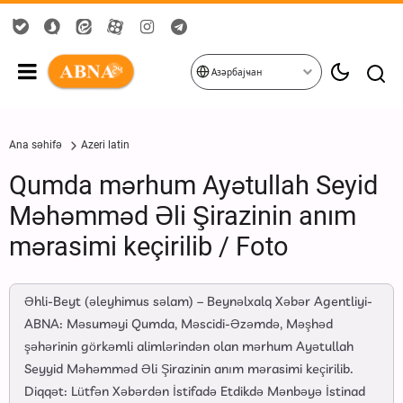
Азәрбајҹан
Ana səhifə
Azeri latin
Qumda mərhum Ayətullah Seyid
Məhəmməd Əli Şirazinin anım
mərasimi keçirilib / Foto
Əhli-Beyt (əleyhimus səlam) – Beynəlxalq Xəbər Agentliyi-
ABNA: Məsuməyi Qumda, Məscidi-Əzəmdə, Məşhəd
şəhərinin görkəmli alimlərindən olan mərhum Ayətullah
Seyyid Məhəmməd Əli Şirazinin anım mərasimi keçirilib.
Diqqət: Lütfən Xəbərdən İstifadə Etdikdə Mənbəyə İstinad