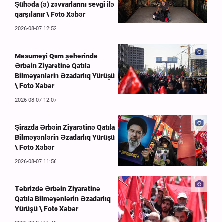
Şühəda (ə) zəvvarlarını sevgi ilə
qarşılanır \ Foto Xəbər
2026-08-07 12:52
Məsuməyi Qum şəhərində
Ərbəin Ziyarətinə Qatıla
Bilməyənlərin Əzadarlıq Yürüşü
\ Foto Xəbər
2026-08-07 12:07
Şirazda Ərbəin Ziyarətinə Qatıla
Bilməyənlərin Əzadarlıq Yürüşü
\ Foto Xəbər
2026-08-07 11:56
Təbrizdə Ərbəin Ziyarətinə
Qatıla Bilməyənlərin Əzadarlıq
Yürüşü \ Foto Xəbər