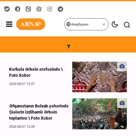
Азәрбајҹан
Kərbəla Ərbəin ərəfəsində \
Foto Xəbər
2026-08-07 13:37
Əfqanıstanın Bəlxab şəhərində
Şiələrin izdihamlı Ərbəin
toplantısı \ Foto Xəbər
2026-08-07 13:28