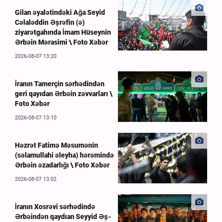
Gilan əyalətindəki Ağa Seyid
Cəlaləddin Əşrəfin (ə)
ziyarətgahında İmam Hüseynin
Ərbəin Mərasimi \ Foto Xəbər
2026-08-07 13:20
İranın Tamerçin sərhədindən
geri qayıdan Ərbəin zəvvarları \
Foto Xəbər
2026-08-07 13:10
Həzrət Fatimə Məsumənin
(səlamullahi əleyha) hərəmində
Ərbəin əzadarlığı \ Foto Xəbər
2026-08-07 13:02
İranın Xosrəvi sərhədində
Ərbəindən qaydıan Seyyid Əş-