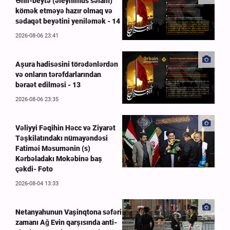
Əhli-beytə (əleyhimus səlam)
kömək etməyə hazır olmaq və
sədaqət beyətini yeniləmək - 14
2026-08-06 23:41
Aşura hadisəsini törədənlərdən
və onların tərəfdarlarından
bəraət edilməsi - 13
2026-08-06 23:35
Vəliyyi Fəqihin Həcc və Ziyarət
Təşkilatındakı nümayəndəsi
Fatiməi Məsumənin (s)
Kərbəladakı Mokəbinə baş
çəkdi- Foto
2026-08-04 13:33
Netanyahunun Vaşinqtona səfəri
zamanı Ağ Evin qarşısında anti-