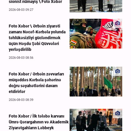
sionist nümayiş \ Foto Xəbər
2026-08-03 09:27
Foto Xəbər \ Ərbəin ziyarəti
zamanı Nəcəf-Kərbəla yolunda
təhlükəsizliyi gücləndirmək
üçün Həşdu Şəbi Qüvvələri
yerləşdirilib
2026-08-03 08:56
Foto Xəbər / Ərbəin zəvvarları
müqəddəs Kərbəla şəhərinə
doğru səyahətlərini davam
etdirirlər
2026-08-03 08:39
Foto Xəbər / İlk tələbə karvanı
Ümrə Qərargahının və Akademik
Ziyarətgahların Ləbbeyk