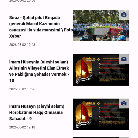
2026-08-02 20:36
Şiraz - Şəhid pilot Briqada
generalı Məcid Kazeminin
cənazəsi ilə vida mərasimi \ Foto
Xəbər
2026-08-02 19:43
İmam Hüseynin (əleyhi səlam)
Ailəsinin Vilayətini Elan Etmək
və Paklığına Şəhadət Vermək -
10
2026-08-02 19:26
İmam Hüseyn (əleyhi səlam)
Hərəkatının Haqq Olmasına
Şəhadət - 9
2026-08-02 19:18