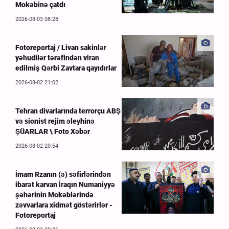
Mokəbinə çatdı
2026-08-03 08:28
Fotoreportaj / Livan sakinlər
yəhudilər tərəfindən viran
edilmiş Qərbi Zavtara qayıdırlar
2026-08-02 21:02
Tehran divarlarında terrorçu ABŞ
və sionist rejim əleyhinə
ŞÜARLAR \ Foto Xəbər
2026-08-02 20:54
İmam Rzanın (ə) səfirlərindən
ibarət karvan İraqın Numaniyyə
şəhərinin Mokəblərində
zəvvarlara xidmət göstərirlər -
Fotoreportaj