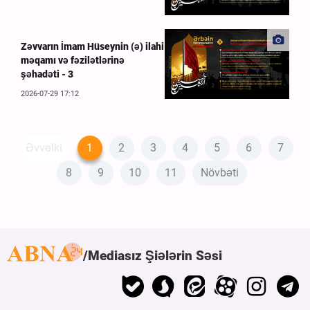
Zəvvarın İmam Hüseynin (ə) ilahi
məqamı və fəzilətlərinə
şəhadəti - 3
2026-07-29 17:12
Əvvəlki
1
2
3
4
5
6
7
8
9
10
11
Növbəti
Mediasız Şiələrin Səsi