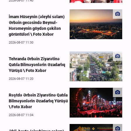
2026-08-07 11:40
İmam Hüseynin (əleyhi səlam)
Ərbəin gecəsində Beynul-
Hərəmeynin göydən çəkilən
görüntüləri \ Foto Xəbər
2026-08-07 11:30
Tehranda Ərbəin Ziyarətinə
Qatıla Bilməyənlərin Əzadarlıq
Yürüşü \ Foto Xəbər
2026-08-07 11:20
Rəştdə Ərbəin Ziyarətinə Qatıla
Bilməyənlərin Əzadarlıq Yürüşü
\ Foto Xəbər
2026-08-07 11:04