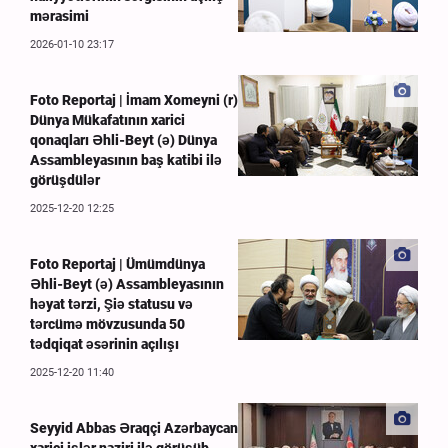
mərasimi
2026-01-10 23:17
Foto Reportaj | İmam Xomeyni (r)
Dünya Mükafatının xarici
qonaqları Əhli-Beyt (ə) Dünya
Assambleyasının baş katibi ilə
görüşdülər
2025-12-20 12:25
Foto Reportaj | Ümümdünya
Əhli-Beyt (ə) Assambleyasının
həyat tərzi, Şiə statusu və
tərcümə mövzusunda 50
tədqiqat əsərinin açılışı
2025-12-20 11:40
Seyyid Abbas Əraqçi Azərbaycan
xarici işlər naziri ilə görüşüb