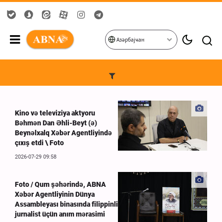
Азәрбајҹан
Kino və televiziya aktyoru
Bəhmən Dan Əhli-Beyt (ə)
Beynəlxalq Xəbər Agentliyində
çıxış etdi \ Foto
2026-07-29 09:58
Foto / Qum şəhərində, ABNA
Xəbər Agentliyinin Dünya
Assambleyası binasında filippinli
jurnalist üçün anım mərasimi