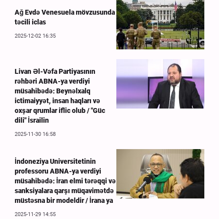
Ağ Evdə Venesuela mövzusunda
təcili iclas
2025-12-02 16:35
Livan Əl-Vəfa Partiyasının
rəhbəri ABNA-ya verdiyi
müsahibədə: Beynəlxalq
ictimaiyyət, insan haqları və
oxşar qrumlar iflic olub / "Güc
dili" İsrailin
2025-11-30 16:58
İndoneziya Universitetinin
professoru ABNA-ya verdiyi
müsahibədə: İran elmi tərəqqi və
sanksiyalara qarşı müqavimətdə
müstəsna bir modeldir / İrana ya
2025-11-29 14:55