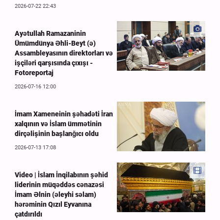
2026-07-22 22:43
Ayətullah Ramazaninin
Ümümdünya Əhli-Beyt (ə)
Assambleyasının direktorları və
işçiləri qarşısında çıxışı -
Fotoreportaj
2026-07-16 12:00
İmam Xameneinin şəhadəti İran
xalqının və İslam ümmətinin
dirçəlişinin başlanğıcı oldu
2026-07-13 17:08
Video | İslam İnqilabının şəhid
liderinin müqəddəs cənazəsi
İmam Əlnin (əleyhi səlam)
hərəminin Qızıl Eyvanına
çatdırıldı