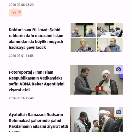
2026-07-08 18:20
۰۲:۰۳
Doktor İsam Əl-İmad: Şəhid
rəhbərin dəfn mərasimi İslam
aləmindən də böyük miqyaslı
hadisəyə çevriləcək
2026-07-01 11:53
Fotoreportaj / İran İslam
Respublikasının Vatikandakı
səfiri ABNA Xəbər Agentliyini
ziyarət etdi
2026-06-16 17:46
Ayətullah Ramazani Rudsarın
Rəhimabad şəhərində şəhid
Pakdamanın ailəsini ziyarət etdi