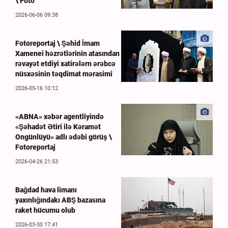
\ Foto
2026-06-06 09:38
Fotoreportaj \ Şəhid İmam
Xamenei həzrətlərinin atasından
rəvayət etdiyi xatirələrn ərəbcə
nüsxəsinin təqdimat mərasimi
2026-05-16 10:12
«ABNA» xəbər agentliyində
«Şəhadət Ətiri ilə Kəramət
Ongünlüyü» adlı ədəbi görüş \
Fotoreportaj
2026-04-26 21:53
Bağdad hava limanı
yaxınlığındakı ABŞ bazasına
raket hücumu olub
2026-03-30 17:41