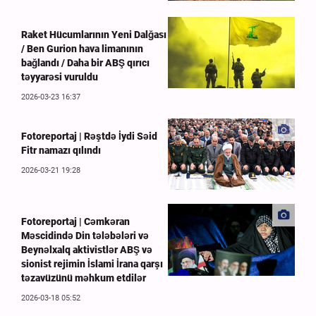
Raket Hücumlarının Yeni Dalğası
/ Ben Gurion hava limanının
bağlandı / Daha bir ABŞ qırıcı
təyyarəsi vuruldu
2026-03-23 16:37
Fotoreportaj | Rəştdə İydi Səid
Fitr namazı qılındı
2026-03-21 19:28
Fotoreportaj | Cəmkəran
Məscidində Din tələbələri və
Beynəlxalq aktivistlər ABŞ və
sionist rejimin İslami İrana qarşı
təzavüzünü məhkum etdilər
2026-03-18 05:52