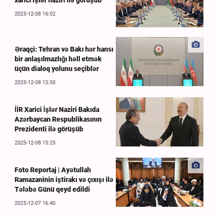
2025-12-08 16:02
Əraqçi: Tehran və Bakı hər hansı
bir anlaşılmazlığı həll etmək
üçün dialoq yolunu seçiblər
2025-12-08 15:50
İİR Xarici İşlər Naziri Bakıda
Azərbaycan Respublikasının
Prezidenti ilə görüşüb
2025-12-08 15:25
Foto Reportaj | Ayətullah
Ramazaninin iştirakı və çıxışı ilə
Tələbə Günü qeyd edildi
2025-12-07 16:40