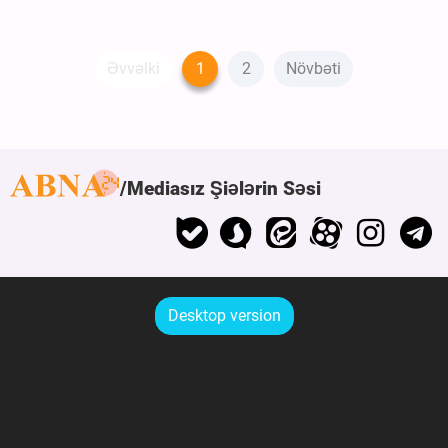
Əvvəlki
1
2
Növbəti
Mediasız Şiələrin Səsi
Desktop version