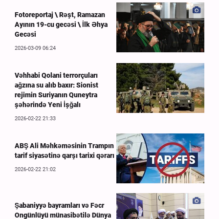
Fotoreportaj \ Rəşt, Ramazan
Ayının 19-cu gecəsi \ İlk Əhya
Gecəsi
2026-03-09 06:24
Vəhhabi Qolani terrorçuları
ağzına su alıb baxır: Sionist
rejimin Suriyanın Quneytra
şəhərində Yeni İşğalı
2026-02-22 21:33
ABŞ Ali Məhkəməsinin Trampın
tarif siyasətinə qarşı tarixi qərarı
2026-02-22 21:02
Şabaniyyə bayramları və Fəcr
Ongünlüyü münasibətilə Dünya