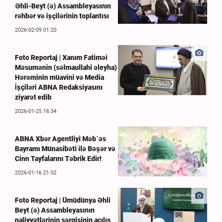
Əhli-Beyt (ə) Assambleyasının
rəhbər və işçilərinin toplantısı
2026-02-09 01:20
Foto Reportaj | Xanım Fatiməi
Məsumənin (səlmaullahi əleyha)
Hərəminin müavini və Media
İşçiləri ABNA Redaksiyasını
ziyarət edib
2026-01-25 16:34
ABNA Xbər Agentliyi Məb`əs
Bayramı Münasibəti ilə Bəşər və
Cinn Tayfalarını Təbrik Edir!
2026-01-16 21:52
Foto Reportaj | Ümüdünya Əhli
Beyt (ə) Assambleyasının
naliyyətlərinin sərgisinin açılış